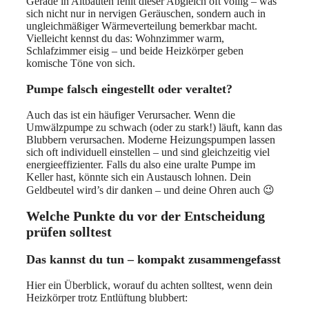
Gerade in Altbauten fehlt dieser Abgleich oft völlig – was
sich nicht nur in nervigen Geräuschen, sondern auch in
ungleichmäßiger Wärmeverteilung bemerkbar macht.
Vielleicht kennst du das: Wohnzimmer warm,
Schlafzimmer eisig – und beide Heizkörper geben
komische Töne von sich.
Pumpe falsch eingestellt oder veraltet?
Auch das ist ein häufiger Verursacher. Wenn die
Umwälzpumpe zu schwach (oder zu stark!) läuft, kann das
Blubbern verursachen. Moderne Heizungspumpen lassen
sich oft individuell einstellen – und sind gleichzeitig viel
energieeffizienter. Falls du also eine uralte Pumpe im
Keller hast, könnte sich ein Austausch lohnen. Dein
Geldbeutel wird’s dir danken – und deine Ohren auch 😉
Welche Punkte du vor der Entscheidung
prüfen solltest
Das kannst du tun – kompakt zusammengefasst
Hier ein Überblick, worauf du achten solltest, wenn dein
Heizkörper trotz Entlüftung blubbert: