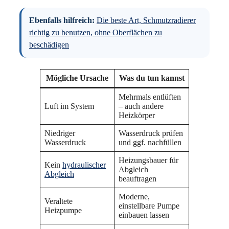
Ebenfalls hilfreich:
Die beste Art, Schmutzradierer
richtig zu benutzen, ohne Oberflächen zu
beschädigen
Mögliche Ursache
Was du tun kannst
Mehrmals entlüften
Luft im System
– auch andere
Heizkörper
Niedriger
Wasserdruck prüfen
Wasserdruck
und ggf. nachfüllen
Heizungsbauer für
Kein
hydraulischer
Abgleich
Abgleich
beauftragen
Moderne,
Veraltete
einstellbare Pumpe
Heizpumpe
einbauen lassen