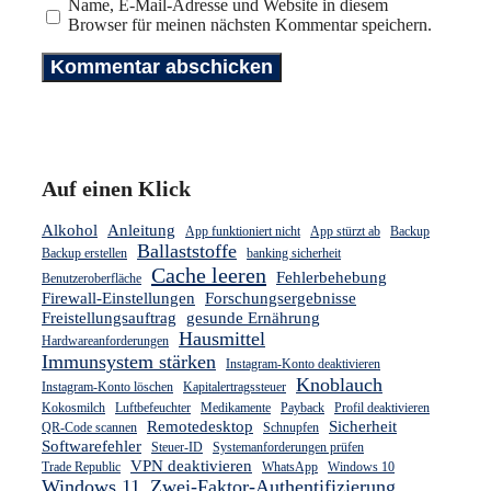
Name, E-Mail-Adresse und Website in diesem
Browser für meinen nächsten Kommentar speichern.
Auf einen Klick
Alkohol
Anleitung
App funktioniert nicht
App stürzt ab
Backup
Ballaststoffe
Backup erstellen
banking sicherheit
Cache leeren
Fehlerbehebung
Benutzeroberfläche
Firewall-Einstellungen
Forschungsergebnisse
Freistellungsauftrag
gesunde Ernährung
Hausmittel
Hardwareanforderungen
Immunsystem stärken
Instagram-Konto deaktivieren
Knoblauch
Instagram-Konto löschen
Kapitalertragssteuer
Kokosmilch
Luftbefeuchter
Medikamente
Payback
Profil deaktivieren
Remotedesktop
Sicherheit
QR-Code scannen
Schnupfen
Softwarefehler
Steuer-ID
Systemanforderungen prüfen
VPN deaktivieren
Trade Republic
WhatsApp
Windows 10
Windows 11
Zwei-Faktor-Authentifizierung