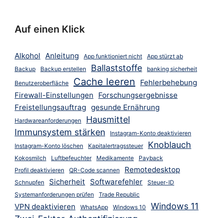
Auf einen Klick
Alkohol
Anleitung
App funktioniert nicht
App stürzt ab
Ballaststoffe
Backup
Backup erstellen
banking sicherheit
Cache leeren
Fehlerbehebung
Benutzeroberfläche
Firewall-Einstellungen
Forschungsergebnisse
Freistellungsauftrag
gesunde Ernährung
Hausmittel
Hardwareanforderungen
Immunsystem stärken
Instagram-Konto deaktivieren
Knoblauch
Instagram-Konto löschen
Kapitalertragssteuer
Kokosmilch
Luftbefeuchter
Medikamente
Payback
Remotedesktop
Profil deaktivieren
QR-Code scannen
Sicherheit
Softwarefehler
Schnupfen
Steuer-ID
Systemanforderungen prüfen
Trade Republic
Windows 11
VPN deaktivieren
WhatsApp
Windows 10