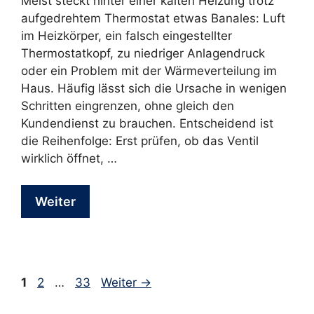
Meist steckt hinter einer kalten Heizung trotz
aufgedrehtem Thermostat etwas Banales: Luft
im Heizkörper, ein falsch eingestellter
Thermostatkopf, zu niedriger Anlagendruck
oder ein Problem mit der Wärmeverteilung im
Haus. Häufig lässt sich die Ursache in wenigen
Schritten eingrenzen, ohne gleich den
Kundendienst zu brauchen. Entscheidend ist
die Reihenfolge: Erst prüfen, ob das Ventil
wirklich öffnet, …
Weiter
Seite
Seite
Seite
1
2
…
33
Weiter
→