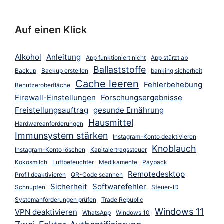
Auf einen Klick
Alkohol
Anleitung
App funktioniert nicht
App stürzt ab
Ballaststoffe
Backup
Backup erstellen
banking sicherheit
Cache leeren
Fehlerbehebung
Benutzeroberfläche
Firewall-Einstellungen
Forschungsergebnisse
Freistellungsauftrag
gesunde Ernährung
Hausmittel
Hardwareanforderungen
Immunsystem stärken
Instagram-Konto deaktivieren
Knoblauch
Instagram-Konto löschen
Kapitalertragssteuer
Kokosmilch
Luftbefeuchter
Medikamente
Payback
Remotedesktop
Profil deaktivieren
QR-Code scannen
Sicherheit
Softwarefehler
Schnupfen
Steuer-ID
Systemanforderungen prüfen
Trade Republic
Windows 11
VPN deaktivieren
WhatsApp
Windows 10