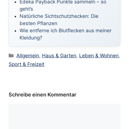
Edeka Payback Punkte sammeln – so
geht’s
Natürliche Sichtschutzhecken: Die
besten Pflanzen
Wie entferne ich Blutflecken aus meiner
Kleidung?
Kategorien
Allgemein
,
Haus & Garten
,
Leben & Wohnen
,
Sport & Freizeit
Schreibe einen Kommentar
Kommentar