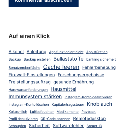
Auf einen Klick
Alkohol
Anleitung
App funktioniert nicht
App stürzt ab
Ballaststoffe
Backup
Backup erstellen
banking sicherheit
Cache leeren
Fehlerbehebung
Benutzeroberfläche
Firewall-Einstellungen
Forschungsergebnisse
Freistellungsauftrag
gesunde Ernährung
Hausmittel
Hardwareanforderungen
Immunsystem stärken
Instagram-Konto deaktivieren
Knoblauch
Instagram-Konto löschen
Kapitalertragssteuer
Kokosmilch
Luftbefeuchter
Medikamente
Payback
Remotedesktop
Profil deaktivieren
QR-Code scannen
Sicherheit
Softwarefehler
Schnupfen
Steuer-ID