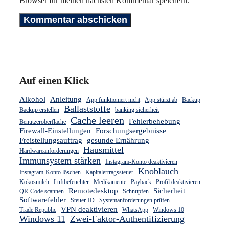
Browser für meinen nächsten Kommentar speichern.
Auf einen Klick
Alkohol
Anleitung
App funktioniert nicht
App stürzt ab
Backup
Ballaststoffe
Backup erstellen
banking sicherheit
Cache leeren
Fehlerbehebung
Benutzeroberfläche
Firewall-Einstellungen
Forschungsergebnisse
Freistellungsauftrag
gesunde Ernährung
Hausmittel
Hardwareanforderungen
Immunsystem stärken
Instagram-Konto deaktivieren
Knoblauch
Instagram-Konto löschen
Kapitalertragssteuer
Kokosmilch
Luftbefeuchter
Medikamente
Payback
Profil deaktivieren
Remotedesktop
Sicherheit
QR-Code scannen
Schnupfen
Softwarefehler
Steuer-ID
Systemanforderungen prüfen
VPN deaktivieren
Trade Republic
WhatsApp
Windows 10
Windows 11
Zwei-Faktor-Authentifizierung