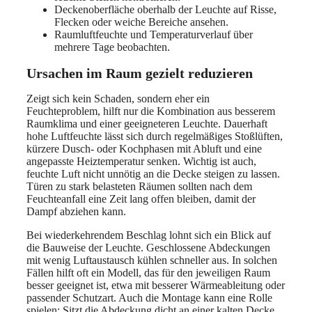
Deckenoberfläche oberhalb der Leuchte auf Risse,
Flecken oder weiche Bereiche ansehen.
Raumluftfeuchte und Temperaturverlauf über
mehrere Tage beobachten.
Ursachen im Raum gezielt reduzieren
Zeigt sich kein Schaden, sondern eher ein
Feuchteproblem, hilft nur die Kombination aus besserem
Raumklima und einer geeigneteren Leuchte. Dauerhaft
hohe Luftfeuchte lässt sich durch regelmäßiges Stoßlüften,
kürzere Dusch- oder Kochphasen mit Abluft und eine
angepasste Heiztemperatur senken. Wichtig ist auch,
feuchte Luft nicht unnötig an die Decke steigen zu lassen.
Türen zu stark belasteten Räumen sollten nach dem
Feuchteanfall eine Zeit lang offen bleiben, damit der
Dampf abziehen kann.
Bei wiederkehrendem Beschlag lohnt sich ein Blick auf
die Bauweise der Leuchte. Geschlossene Abdeckungen
mit wenig Luftaustausch kühlen schneller aus. In solchen
Fällen hilft oft ein Modell, das für den jeweiligen Raum
besser geeignet ist, etwa mit besserer Wärmeableitung oder
passender Schutzart. Auch die Montage kann eine Rolle
spielen: Sitzt die Abdeckung dicht an einer kalten Decke,