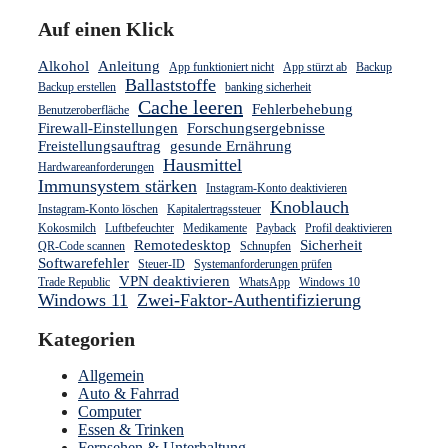
Auf einen Klick
Alkohol
Anleitung
App funktioniert nicht
App stürzt ab
Backup
Ballaststoffe
Backup erstellen
banking sicherheit
Cache leeren
Fehlerbehebung
Benutzeroberfläche
Firewall-Einstellungen
Forschungsergebnisse
Freistellungsauftrag
gesunde Ernährung
Hausmittel
Hardwareanforderungen
Immunsystem stärken
Instagram-Konto deaktivieren
Knoblauch
Instagram-Konto löschen
Kapitalertragssteuer
Kokosmilch
Luftbefeuchter
Medikamente
Payback
Profil deaktivieren
Remotedesktop
Sicherheit
QR-Code scannen
Schnupfen
Softwarefehler
Steuer-ID
Systemanforderungen prüfen
VPN deaktivieren
Trade Republic
WhatsApp
Windows 10
Windows 11
Zwei-Faktor-Authentifizierung
Kategorien
Allgemein
Auto & Fahrrad
Computer
Essen & Trinken
Fernsehen & Unterhaltung