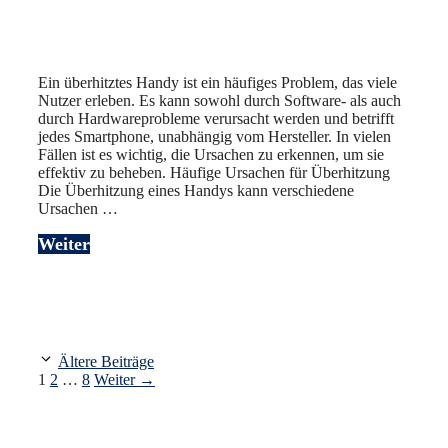
Ein überhitztes Handy ist ein häufiges Problem, das viele
Nutzer erleben. Es kann sowohl durch Software- als auch
durch Hardwareprobleme verursacht werden und betrifft
jedes Smartphone, unabhängig vom Hersteller. In vielen
Fällen ist es wichtig, die Ursachen zu erkennen, um sie
effektiv zu beheben. Häufige Ursachen für Überhitzung
Die Überhitzung eines Handys kann verschiedene
Ursachen …
Weiter
Ältere Beiträge
Seite
Seite
Seite
1
2
…
8
Weiter
→