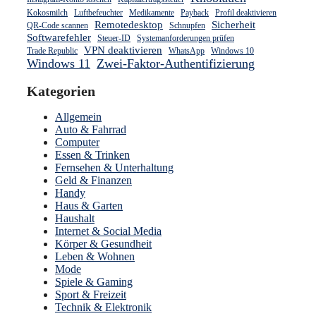
Kokosmilch
Luftbefeuchter
Medikamente
Payback
Profil deaktivieren
Remotedesktop
Sicherheit
QR-Code scannen
Schnupfen
Softwarefehler
Steuer-ID
Systemanforderungen prüfen
VPN deaktivieren
Trade Republic
WhatsApp
Windows 10
Windows 11
Zwei-Faktor-Authentifizierung
Kategorien
Allgemein
Auto & Fahrrad
Computer
Essen & Trinken
Fernsehen & Unterhaltung
Geld & Finanzen
Handy
Haus & Garten
Haushalt
Internet & Social Media
Körper & Gesundheit
Leben & Wohnen
Mode
Spiele & Gaming
Sport & Freizeit
Technik & Elektronik