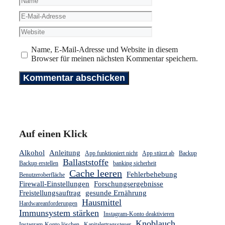
E-
Mail-
Website
Adresse
Name, E-Mail-Adresse und Website in diesem
Browser für meinen nächsten Kommentar speichern.
Auf einen Klick
Alkohol
Anleitung
App funktioniert nicht
App stürzt ab
Backup
Ballaststoffe
Backup erstellen
banking sicherheit
Cache leeren
Fehlerbehebung
Benutzeroberfläche
Firewall-Einstellungen
Forschungsergebnisse
Freistellungsauftrag
gesunde Ernährung
Hausmittel
Hardwareanforderungen
Immunsystem stärken
Instagram-Konto deaktivieren
Knoblauch
Instagram-Konto löschen
Kapitalertragssteuer