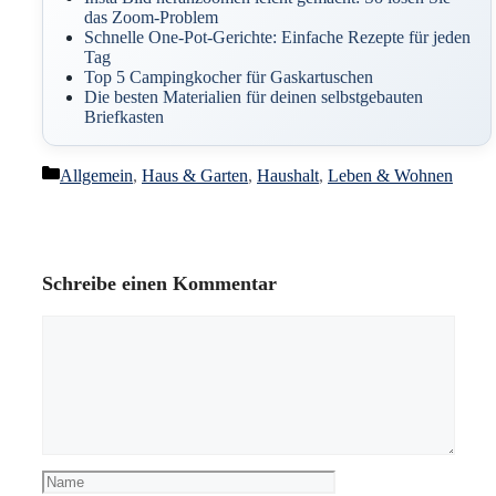
das Zoom-Problem
Schnelle One-Pot-Gerichte: Einfache Rezepte für jeden
Tag
Top 5 Campingkocher für Gaskartuschen
Die besten Materialien für deinen selbstgebauten
Briefkasten
Kategorien
Allgemein
,
Haus & Garten
,
Haushalt
,
Leben & Wohnen
Schreibe einen Kommentar
Kommentar
Name