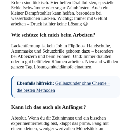
Ecken sind tückisch. Hier helfen Drahtbürsten, spezielle
Schleifschwämme oder sogar Zahnbürsten. Auch ein
kleiner Dampfstrahler kann helfen, besonders bei
wasserlöslichen Lacken. Wichtig: Immer mit Gefühl
arbeiten – Druck ist hier keine Lösung 😉
Wie schütze ich mich beim Arbeiten?
Lackentfernung ist kein Job in Flipflops. Handschuhe,
Atemmaske und Schutzbrille gehören dazu – besonders
bei Abbeizern und beim Föhnen. Und: Immer draußen
oder in gut belüfteten Räumen arbeiten. Niemand will den
ganzen Tag Lösungsmitteldämpfe einatmen.
Ebenfalls hilfreich:
Grillanzünder ohne Chemie –
die besten Methoden
Kann ich das auch als Anfänger?
Absolut. Wenn du dir Zeit nimmst und ein bisschen
experimentierfreudig bist, klappt das prima. Fang mit
einem kleinen, weniger wertvollen Möbelstück an –