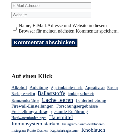
E-
Mail-
Website
Adresse
Name, E-Mail-Adresse und Website in diesem
Browser für meinen nächsten Kommentar speichern.
Auf einen Klick
Alkohol
Anleitung
App funktioniert nicht
App stürzt ab
Backup
Ballaststoffe
Backup erstellen
banking sicherheit
Cache leeren
Fehlerbehebung
Benutzeroberfläche
Firewall-Einstellungen
Forschungsergebnisse
Freistellungsauftrag
gesunde Ernährung
Hausmittel
Hardwareanforderungen
Immunsystem stärken
Instagram-Konto deaktivieren
Knoblauch
Instagram-Konto löschen
Kapitalertragssteuer