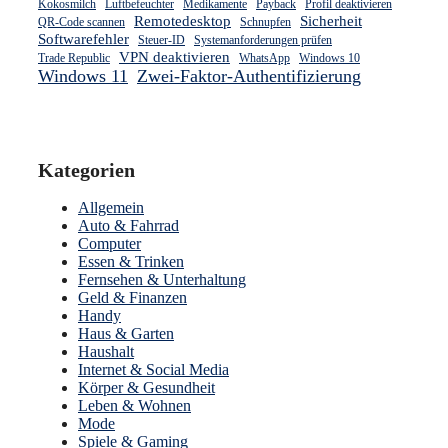
Kokosmilch
Luftbefeuchter
Medikamente
Payback
Profil deaktivieren
Remotedesktop
Sicherheit
QR-Code scannen
Schnupfen
Softwarefehler
Steuer-ID
Systemanforderungen prüfen
VPN deaktivieren
Trade Republic
WhatsApp
Windows 10
Windows 11
Zwei-Faktor-Authentifizierung
Kategorien
Allgemein
Auto & Fahrrad
Computer
Essen & Trinken
Fernsehen & Unterhaltung
Geld & Finanzen
Handy
Haus & Garten
Haushalt
Internet & Social Media
Körper & Gesundheit
Leben & Wohnen
Mode
Spiele & Gaming