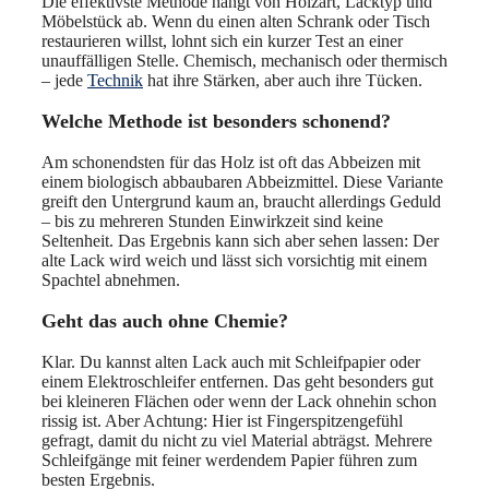
Die effektivste Methode hängt von Holzart, Lacktyp und
Möbelstück ab. Wenn du einen alten Schrank oder Tisch
restaurieren willst, lohnt sich ein kurzer Test an einer
unauffälligen Stelle. Chemisch, mechanisch oder thermisch
– jede
Technik
hat ihre Stärken, aber auch ihre Tücken.
Welche Methode ist besonders schonend?
Am schonendsten für das Holz ist oft das Abbeizen mit
einem biologisch abbaubaren Abbeizmittel. Diese Variante
greift den Untergrund kaum an, braucht allerdings Geduld
– bis zu mehreren Stunden Einwirkzeit sind keine
Seltenheit. Das Ergebnis kann sich aber sehen lassen: Der
alte Lack wird weich und lässt sich vorsichtig mit einem
Spachtel abnehmen.
Geht das auch ohne Chemie?
Klar. Du kannst alten Lack auch mit Schleifpapier oder
einem Elektroschleifer entfernen. Das geht besonders gut
bei kleineren Flächen oder wenn der Lack ohnehin schon
rissig ist. Aber Achtung: Hier ist Fingerspitzengefühl
gefragt, damit du nicht zu viel Material abträgst. Mehrere
Schleifgänge mit feiner werdendem Papier führen zum
besten Ergebnis.