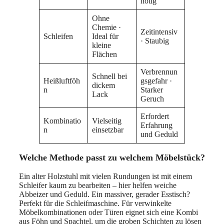
nötig
Ohne
Chemie ·
Zeitintensiv
Schleifen
Ideal für
· Staubig
kleine
Flächen
Verbrennun
Schnell bei
Heißluftföh
gsgefahr ·
dickem
n
Starker
Lack
Geruch
Erfordert
Kombinatio
Vielseitig
Erfahrung
n
einsetzbar
und Geduld
Welche Methode passt zu welchem Möbelstück?
Ein alter Holzstuhl mit vielen Rundungen ist mit einem
Schleifer kaum zu bearbeiten – hier helfen weiche
Abbeizer und Geduld. Ein massiver, gerader Esstisch?
Perfekt für die Schleifmaschine. Für verwinkelte
Möbelkombinationen oder Türen eignet sich eine Kombi
aus Föhn und Spachtel, um die groben Schichten zu lösen