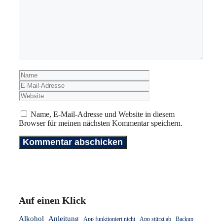
Kommentar
Name
E-
Mail-
Website
Adresse
Name, E-Mail-Adresse und Website in diesem
Browser für meinen nächsten Kommentar speichern.
Auf einen Klick
Alkohol
Anleitung
App funktioniert nicht
App stürzt ab
Backup