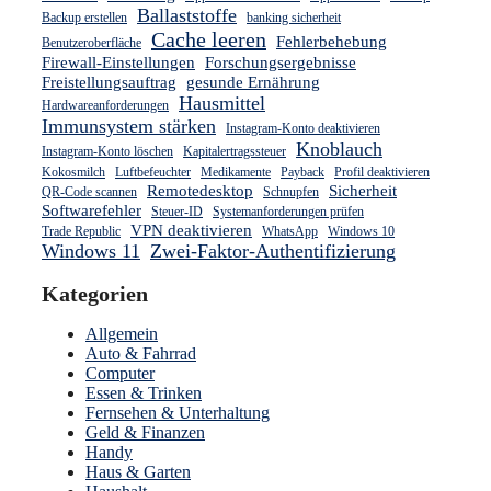
Ballaststoffe
Backup erstellen
banking sicherheit
Cache leeren
Fehlerbehebung
Benutzeroberfläche
Firewall-Einstellungen
Forschungsergebnisse
Freistellungsauftrag
gesunde Ernährung
Hausmittel
Hardwareanforderungen
Immunsystem stärken
Instagram-Konto deaktivieren
Knoblauch
Instagram-Konto löschen
Kapitalertragssteuer
Kokosmilch
Luftbefeuchter
Medikamente
Payback
Profil deaktivieren
Remotedesktop
Sicherheit
QR-Code scannen
Schnupfen
Softwarefehler
Steuer-ID
Systemanforderungen prüfen
VPN deaktivieren
Trade Republic
WhatsApp
Windows 10
Windows 11
Zwei-Faktor-Authentifizierung
Kategorien
Allgemein
Auto & Fahrrad
Computer
Essen & Trinken
Fernsehen & Unterhaltung
Geld & Finanzen
Handy
Haus & Garten