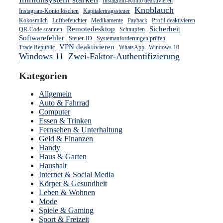
Instagram-Konto deaktivieren
Knoblauch
Instagram-Konto löschen
Kapitalertragssteuer
Kokosmilch
Luftbefeuchter
Medikamente
Payback
Profil deaktivieren
Remotedesktop
Sicherheit
QR-Code scannen
Schnupfen
Softwarefehler
Steuer-ID
Systemanforderungen prüfen
VPN deaktivieren
Trade Republic
WhatsApp
Windows 10
Windows 11
Zwei-Faktor-Authentifizierung
Kategorien
Allgemein
Auto & Fahrrad
Computer
Essen & Trinken
Fernsehen & Unterhaltung
Geld & Finanzen
Handy
Haus & Garten
Haushalt
Internet & Social Media
Körper & Gesundheit
Leben & Wohnen
Mode
Spiele & Gaming
Sport & Freizeit