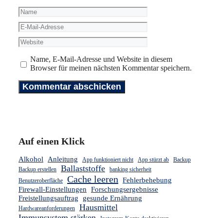
Name
E-
Mail-
Website
Adresse
Name, E-Mail-Adresse und Website in diesem
Browser für meinen nächsten Kommentar speichern.
Auf einen Klick
Alkohol
Anleitung
App funktioniert nicht
App stürzt ab
Backup
Ballaststoffe
Backup erstellen
banking sicherheit
Cache leeren
Fehlerbehebung
Benutzeroberfläche
Firewall-Einstellungen
Forschungsergebnisse
Freistellungsauftrag
gesunde Ernährung
Hausmittel
Hardwareanforderungen
Immunsystem stärken