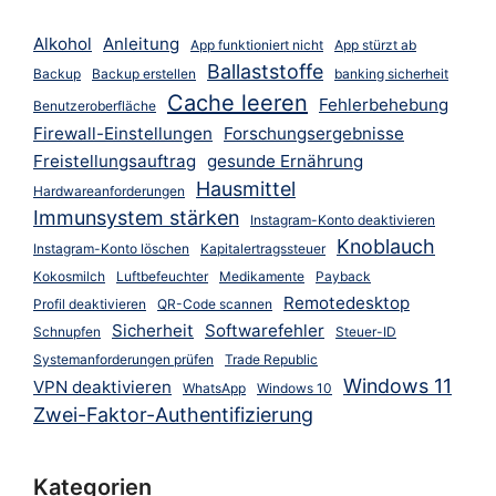
Alkohol
Anleitung
App funktioniert nicht
App stürzt ab
Ballaststoffe
Backup
Backup erstellen
banking sicherheit
Cache leeren
Fehlerbehebung
Benutzeroberfläche
Firewall-Einstellungen
Forschungsergebnisse
Freistellungsauftrag
gesunde Ernährung
Hausmittel
Hardwareanforderungen
Immunsystem stärken
Instagram-Konto deaktivieren
Knoblauch
Instagram-Konto löschen
Kapitalertragssteuer
Kokosmilch
Luftbefeuchter
Medikamente
Payback
Remotedesktop
Profil deaktivieren
QR-Code scannen
Sicherheit
Softwarefehler
Schnupfen
Steuer-ID
Systemanforderungen prüfen
Trade Republic
Windows 11
VPN deaktivieren
WhatsApp
Windows 10
Zwei-Faktor-Authentifizierung
Kategorien