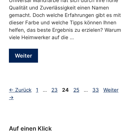
Universal Wandfarbe hat sich durch ihre hohe
Qualität und Zuverlässigkeit einen Namen
gemacht. Doch welche Erfahrungen gibt es mit
dieser Farbe und welche Tipps können Ihnen
helfen, das beste Ergebnis zu erzielen? Warum
viele Heimwerker auf die …
Weiter
Seite
Seite
Seite
Seite
Seite
←
Zurück
1
…
23
24
25
…
33
Weiter
→
Auf einen Klick