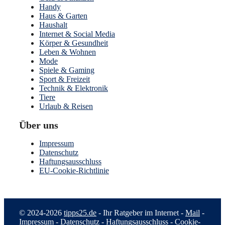
Handy
Haus & Garten
Haushalt
Internet & Social Media
Körper & Gesundheit
Leben & Wohnen
Mode
Spiele & Gaming
Sport & Freizeit
Technik & Elektronik
Tiere
Urlaub & Reisen
Über uns
Impressum
Datenschutz
Haftungsausschluss
EU-Cookie-Richtlinie
© 2024-2026
tipps25.de
- Ihr Ratgeber im Internet -
Mail
-
Impressum
-
Datenschutz
-
Haftungsausschluss
-
Cookie-