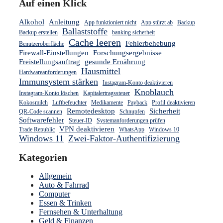
Auf einen Klick
Alkohol
Anleitung
App funktioniert nicht
App stürzt ab
Backup
Ballaststoffe
Backup erstellen
banking sicherheit
Cache leeren
Fehlerbehebung
Benutzeroberfläche
Firewall-Einstellungen
Forschungsergebnisse
Freistellungsauftrag
gesunde Ernährung
Hausmittel
Hardwareanforderungen
Immunsystem stärken
Instagram-Konto deaktivieren
Knoblauch
Instagram-Konto löschen
Kapitalertragssteuer
Kokosmilch
Luftbefeuchter
Medikamente
Payback
Profil deaktivieren
Remotedesktop
Sicherheit
QR-Code scannen
Schnupfen
Softwarefehler
Steuer-ID
Systemanforderungen prüfen
VPN deaktivieren
Trade Republic
WhatsApp
Windows 10
Windows 11
Zwei-Faktor-Authentifizierung
Kategorien
Allgemein
Auto & Fahrrad
Computer
Essen & Trinken
Fernsehen & Unterhaltung
Geld & Finanzen