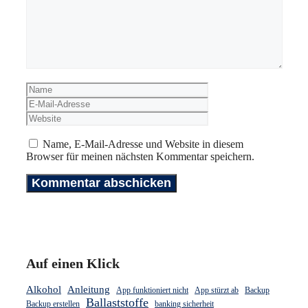
Name
E-
Mail-
Website
Adresse
Name, E-Mail-Adresse und Website in diesem
Browser für meinen nächsten Kommentar speichern.
Auf einen Klick
Alkohol
Anleitung
App funktioniert nicht
App stürzt ab
Backup
Ballaststoffe
Backup erstellen
banking sicherheit