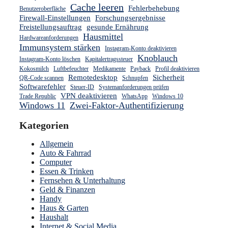
Cache leeren
Fehlerbehebung
Benutzeroberfläche
Firewall-Einstellungen
Forschungsergebnisse
Freistellungsauftrag
gesunde Ernährung
Hausmittel
Hardwareanforderungen
Immunsystem stärken
Instagram-Konto deaktivieren
Knoblauch
Instagram-Konto löschen
Kapitalertragssteuer
Kokosmilch
Luftbefeuchter
Medikamente
Payback
Profil deaktivieren
Remotedesktop
Sicherheit
QR-Code scannen
Schnupfen
Softwarefehler
Steuer-ID
Systemanforderungen prüfen
VPN deaktivieren
Trade Republic
WhatsApp
Windows 10
Windows 11
Zwei-Faktor-Authentifizierung
Kategorien
Allgemein
Auto & Fahrrad
Computer
Essen & Trinken
Fernsehen & Unterhaltung
Geld & Finanzen
Handy
Haus & Garten
Haushalt
Internet & Social Media