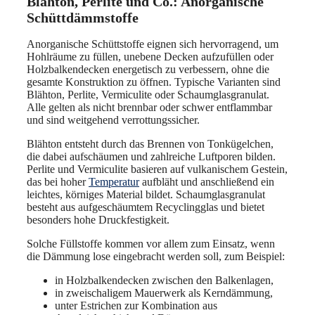
Blähton, Perlite und Co.: Anorganische
Schüttdämmstoffe
Anorganische Schüttstoffe eignen sich hervorragend, um
Hohlräume zu füllen, unebene Decken aufzufüllen oder
Holzbalkendecken energetisch zu verbessern, ohne die
gesamte Konstruktion zu öffnen. Typische Varianten sind
Blähton, Perlite, Vermiculite oder Schaumglasgranulat.
Alle gelten als nicht brennbar oder schwer entflammbar
und sind weitgehend verrottungssicher.
Blähton entsteht durch das Brennen von Tonkügelchen,
die dabei aufschäumen und zahlreiche Luftporen bilden.
Perlite und Vermiculite basieren auf vulkanischem Gestein,
das bei hoher
Temperatur
aufbläht und anschließend ein
leichtes, körniges Material bildet. Schaumglasgranulat
besteht aus aufgeschäumtem Recyclingglas und bietet
besonders hohe Druckfestigkeit.
Solche Füllstoffe kommen vor allem zum Einsatz, wenn
die Dämmung lose eingebracht werden soll, zum Beispiel:
in Holzbalkendecken zwischen den Balkenlagen,
in zweischaligem Mauerwerk als Kerndämmung,
unter Estrichen zur Kombination aus