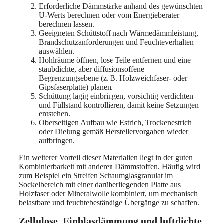
Erforderliche Dämmstärke anhand des gewünschten
U-Werts berechnen oder vom Energieberater
berechnen lassen.
Geeigneten Schüttstoff nach Wärmedämmleistung,
Brandschutzanforderungen und Feuchteverhalten
auswählen.
Hohlräume öffnen, lose Teile entfernen und eine
staubdichte, aber diffusionsoffene
Begrenzungsebene (z. B. Holzweichfaser- oder
Gipsfaserplatte) planen.
Schüttung lagig einbringen, vorsichtig verdichten
und Füllstand kontrollieren, damit keine Setzungen
entstehen.
Oberseitigen Aufbau wie Estrich, Trockenestrich
oder Dielung gemäß Herstellervorgaben wieder
aufbringen.
Ein weiterer Vorteil dieser Materialien liegt in der guten
Kombinierbarkeit mit anderen Dämmstoffen. Häufig wird
zum Beispiel ein Streifen Schaumglasgranulat im
Sockelbereich mit einer darüberliegenden Platte aus
Holzfaser oder Mineralwolle kombiniert, um mechanisch
belastbare und feuchtebeständige Übergänge zu schaffen.
Zellulose, Einblasdämmung und luftdichte