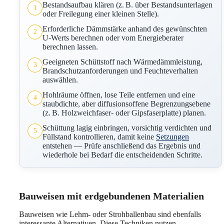
Bestandsaufbau klären (z. B. über Bestandsunterlagen
1
oder Freilegung einer kleinen Stelle).
Erforderliche Dämmstärke anhand des gewünschten
2
U-Werts berechnen oder vom Energieberater
berechnen lassen.
Geeigneten Schüttstoff nach Wärmedämmleistung,
3
Brandschutzanforderungen und Feuchteverhalten
auswählen.
Hohlräume öffnen, lose Teile entfernen und eine
4
staubdichte, aber diffusionsoffene Begrenzungsebene
(z. B. Holzweichfaser- oder Gipsfaserplatte) planen.
Schüttung lagig einbringen, vorsichtig verdichten und
5
Füllstand kontrollieren, damit keine
Setzungen
entstehen — Prüfe anschließend das Ergebnis und
wiederhole bei Bedarf die entscheidenden Schritte.
Bauweisen mit erdgebundenen Materialien
Bauweisen wie Lehm- oder Strohballenbau sind ebenfalls
interessante Alternativen. Diese Techniken nutzen