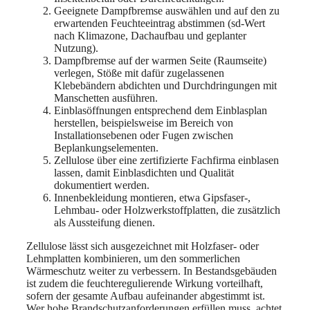
Geeignete Dampfbremse auswählen und auf den zu
erwartenden Feuchteeintrag abstimmen (sd-Wert
nach Klimazone, Dachaufbau und geplanter
Nutzung).
Dampfbremse auf der warmen Seite (Raumseite)
verlegen, Stöße mit dafür zugelassenen
Klebebändern abdichten und Durchdringungen mit
Manschetten ausführen.
Einblasöffnungen entsprechend dem Einblasplan
herstellen, beispielsweise im Bereich von
Installationsebenen oder Fugen zwischen
Beplankungselementen.
Zellulose über eine zertifizierte Fachfirma einblasen
lassen, damit Einblasdichten und Qualität
dokumentiert werden.
Innenbekleidung montieren, etwa Gipsfaser-,
Lehmbau- oder Holzwerkstoffplatten, die zusätzlich
als Aussteifung dienen.
Zellulose lässt sich ausgezeichnet mit Holzfaser- oder
Lehmplatten kombinieren, um den sommerlichen
Wärmeschutz weiter zu verbessern. In Bestandsgebäuden
ist zudem die feuchteregulierende Wirkung vorteilhaft,
sofern der gesamte Aufbau aufeinander abgestimmt ist.
Wer hohe Brandschutzanforderungen erfüllen muss, achtet