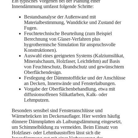
Ein typisches Vorgehen bei der Planung einer
Innendämmung umfasst folgende Schritte:
Bestandsanalyse der Außenwand mit
Materialbestimmung, Wanddicke und Zustand der
Fugen.
Feuchtetechnische Beurteilung (zum Beispiel
Berechnung von Glaser-Verfahren plus
hygrothermische Simulation für anspruchsvolle
Konstruktionen).
Auswahl eines geeigneten Systems (Kalziumsilikat,
Mineralschaum, Holzfaser, Leichtlehm) auf Basis
von Feuchteschutz, Brandschutz und gewünschtem
Oberflächendesign.
Festlegung der Dämmstoffdicke und der Anschlüsse
an Decken, Innenwände und Fensterlaibungen.
Vorgabe der Oberflächenbehandlung, etwa mit
diffusionsoffenen Silikatfarben, Kalk- oder
Lehmputzen.
Besonders sensibel sind Fensteranschlüsse und
Wärmebrücken im Deckenauflager. Hier werden häufig
dünnere Dämmplatten als Laibungsdämmung eingesetzt,
um Schimmelbildung zu vermeiden. Beim Einsatz von
Holzfaser- oder Lehmbaustoffen lässt sich die