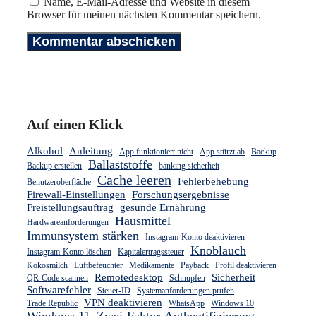
Name, E-Mail-Adresse und Website in diesem
Browser für meinen nächsten Kommentar speichern.
Auf einen Klick
Alkohol
Anleitung
App funktioniert nicht
App stürzt ab
Backup
Ballaststoffe
Backup erstellen
banking sicherheit
Cache leeren
Fehlerbehebung
Benutzeroberfläche
Firewall-Einstellungen
Forschungsergebnisse
Freistellungsauftrag
gesunde Ernährung
Hausmittel
Hardwareanforderungen
Immunsystem stärken
Instagram-Konto deaktivieren
Knoblauch
Instagram-Konto löschen
Kapitalertragssteuer
Kokosmilch
Luftbefeuchter
Medikamente
Payback
Profil deaktivieren
Remotedesktop
Sicherheit
QR-Code scannen
Schnupfen
Softwarefehler
Steuer-ID
Systemanforderungen prüfen
VPN deaktivieren
Trade Republic
WhatsApp
Windows 10
Windows 11
Zwei-Faktor-Authentifizierung