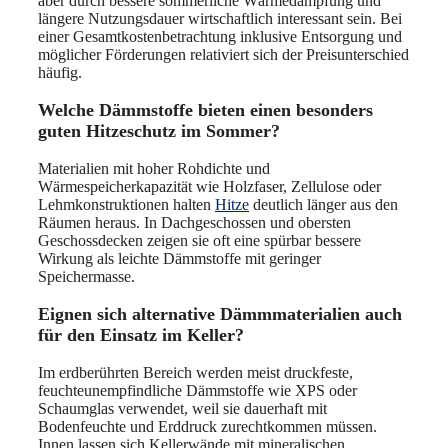
aber durch bessere sommerliche Wärmedämpfung und
längere Nutzungsdauer wirtschaftlich interessant sein. Bei
einer Gesamtkostenbetrachtung inklusive Entsorgung und
möglicher Förderungen relativiert sich der Preisunterschied
häufig.
Welche Dämmstoffe bieten einen besonders
guten Hitzeschutz im Sommer?
Materialien mit hoher Rohdichte und
Wärmespeicherkapazität wie Holzfaser, Zellulose oder
Lehmkonstruktionen halten
Hitze
deutlich länger aus den
Räumen heraus. In Dachgeschossen und obersten
Geschossdecken zeigen sie oft eine spürbar bessere
Wirkung als leichte Dämmstoffe mit geringer
Speichermasse.
Eignen sich alternative Dämmmaterialien auch
für den Einsatz im Keller?
Im erdberührten Bereich werden meist druckfeste,
feuchteunempfindliche Dämmstoffe wie XPS oder
Schaumglas verwendet, weil sie dauerhaft mit
Bodenfeuchte und Erddruck zurechtkommen müssen.
Innen lassen sich Kellerwände mit mineralischen