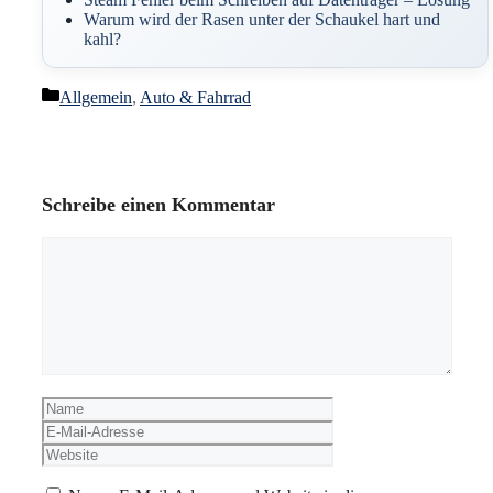
Warum wird der Rasen unter der Schaukel hart und
kahl?
Kategorien
Allgemein
,
Auto & Fahrrad
Schreibe einen Kommentar
Kommentar
Name
E-
Mail-
Website
Adresse