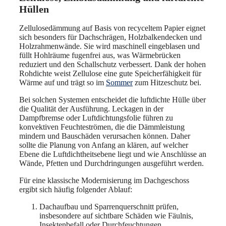
Hüllen
Zellulosedämmung auf Basis von recyceltem Papier eignet
sich besonders für Dachschrägen, Holzbalkendecken und
Holzrahmenwände. Sie wird maschinell eingeblasen und
füllt Hohlräume fugenfrei aus, was Wärmebrücken
reduziert und den Schallschutz verbessert. Dank der hohen
Rohdichte weist Zellulose eine gute Speicherfähigkeit für
Wärme auf und trägt so im
Sommer
zum Hitzeschutz bei.
Bei solchen Systemen entscheidet die luftdichte Hülle über
die Qualität der Ausführung. Leckagen in der
Dampfbremse oder Luftdichtungsfolie führen zu
konvektiven Feuchteströmen, die die Dämmleistung
mindern und Bauschäden verursachen können. Daher
sollte die Planung von Anfang an klären, auf welcher
Ebene die Luftdichtheitsebene liegt und wie Anschlüsse an
Wände, Pfetten und Durchdringungen ausgeführt werden.
Für eine klassische Modernisierung im Dachgeschoss
ergibt sich häufig folgender Ablauf:
Dachaufbau und Sparrenquerschnitt prüfen,
insbesondere auf sichtbare Schäden wie Fäulnis,
Insektenbefall oder Durchfeuchtungen.