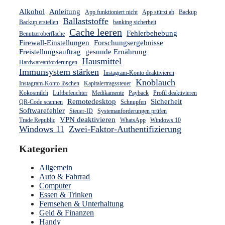
Alkohol
Anleitung
App funktioniert nicht
App stürzt ab
Backup
Ballaststoffe
Backup erstellen
banking sicherheit
Cache leeren
Fehlerbehebung
Benutzeroberfläche
Firewall-Einstellungen
Forschungsergebnisse
Freistellungsauftrag
gesunde Ernährung
Hausmittel
Hardwareanforderungen
Immunsystem stärken
Instagram-Konto deaktivieren
Knoblauch
Instagram-Konto löschen
Kapitalertragssteuer
Kokosmilch
Luftbefeuchter
Medikamente
Payback
Profil deaktivieren
Remotedesktop
Sicherheit
QR-Code scannen
Schnupfen
Softwarefehler
Steuer-ID
Systemanforderungen prüfen
VPN deaktivieren
Trade Republic
WhatsApp
Windows 10
Windows 11
Zwei-Faktor-Authentifizierung
Kategorien
Allgemein
Auto & Fahrrad
Computer
Essen & Trinken
Fernsehen & Unterhaltung
Geld & Finanzen
Handy