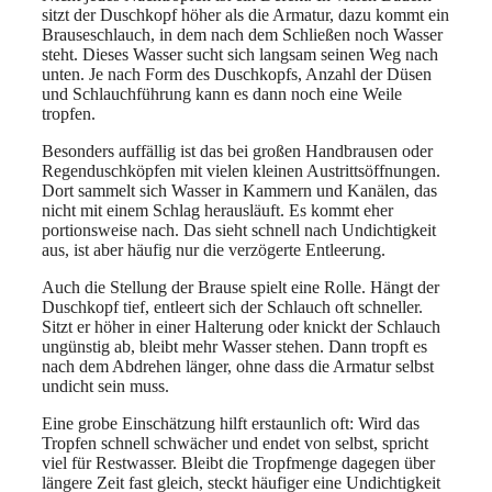
sitzt der Duschkopf höher als die Armatur, dazu kommt ein
Brauseschlauch, in dem nach dem Schließen noch Wasser
steht. Dieses Wasser sucht sich langsam seinen Weg nach
unten. Je nach Form des Duschkopfs, Anzahl der Düsen
und Schlauchführung kann es dann noch eine Weile
tropfen.
Besonders auffällig ist das bei großen Handbrausen oder
Regenduschköpfen mit vielen kleinen Austrittsöffnungen.
Dort sammelt sich Wasser in Kammern und Kanälen, das
nicht mit einem Schlag herausläuft. Es kommt eher
portionsweise nach. Das sieht schnell nach Undichtigkeit
aus, ist aber häufig nur die verzögerte Entleerung.
Auch die Stellung der Brause spielt eine Rolle. Hängt der
Duschkopf tief, entleert sich der Schlauch oft schneller.
Sitzt er höher in einer Halterung oder knickt der Schlauch
ungünstig ab, bleibt mehr Wasser stehen. Dann tropft es
nach dem Abdrehen länger, ohne dass die Armatur selbst
undicht sein muss.
Eine grobe Einschätzung hilft erstaunlich oft: Wird das
Tropfen schnell schwächer und endet von selbst, spricht
viel für Restwasser. Bleibt die Tropfmenge dagegen über
längere Zeit fast gleich, steckt häufiger eine Undichtigkeit