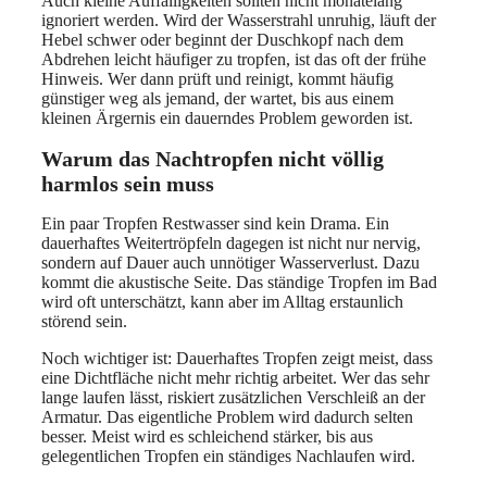
Auch kleine Auffälligkeiten sollten nicht monatelang
ignoriert werden. Wird der Wasserstrahl unruhig, läuft der
Hebel schwer oder beginnt der Duschkopf nach dem
Abdrehen leicht häufiger zu tropfen, ist das oft der frühe
Hinweis. Wer dann prüft und reinigt, kommt häufig
günstiger weg als jemand, der wartet, bis aus einem
kleinen Ärgernis ein dauerndes Problem geworden ist.
Warum das Nachtropfen nicht völlig
harmlos sein muss
Ein paar Tropfen Restwasser sind kein Drama. Ein
dauerhaftes Weitertröpfeln dagegen ist nicht nur nervig,
sondern auf Dauer auch unnötiger Wasserverlust. Dazu
kommt die akustische Seite. Das ständige Tropfen im Bad
wird oft unterschätzt, kann aber im Alltag erstaunlich
störend sein.
Noch wichtiger ist: Dauerhaftes Tropfen zeigt meist, dass
eine Dichtfläche nicht mehr richtig arbeitet. Wer das sehr
lange laufen lässt, riskiert zusätzlichen Verschleiß an der
Armatur. Das eigentliche Problem wird dadurch selten
besser. Meist wird es schleichend stärker, bis aus
gelegentlichen Tropfen ein ständiges Nachlaufen wird.