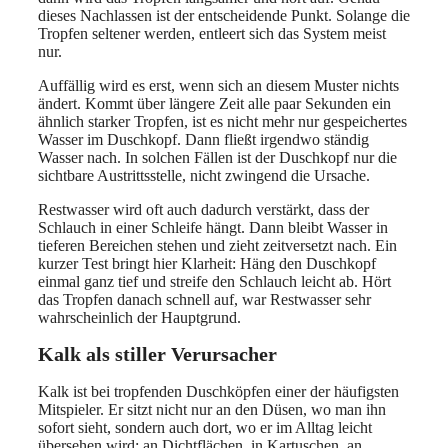
dieses Nachlassen ist der entscheidende Punkt. Solange die
Tropfen seltener werden, entleert sich das System meist
nur.
Auffällig wird es erst, wenn sich an diesem Muster nichts
ändert. Kommt über längere Zeit alle paar Sekunden ein
ähnlich starker Tropfen, ist es nicht mehr nur gespeichertes
Wasser im Duschkopf. Dann fließt irgendwo ständig
Wasser nach. In solchen Fällen ist der Duschkopf nur die
sichtbare Austrittsstelle, nicht zwingend die Ursache.
Restwasser wird oft auch dadurch verstärkt, dass der
Schlauch in einer Schleife hängt. Dann bleibt Wasser in
tieferen Bereichen stehen und zieht zeitversetzt nach. Ein
kurzer Test bringt hier Klarheit: Häng den Duschkopf
einmal ganz tief und streife den Schlauch leicht ab. Hört
das Tropfen danach schnell auf, war Restwasser sehr
wahrscheinlich der Hauptgrund.
Kalk als stiller Verursacher
Kalk ist bei tropfenden Duschköpfen einer der häufigsten
Mitspieler. Er sitzt nicht nur an den Düsen, wo man ihn
sofort sieht, sondern auch dort, wo er im Alltag leicht
übersehen wird: an Dichtflächen, in Kartuschen, an