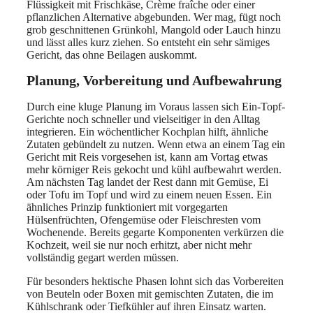
Flüssigkeit mit Frischkäse, Crème fraîche oder einer
pflanzlichen Alternative abgebunden. Wer mag, fügt noch
grob geschnittenen Grünkohl, Mangold oder Lauch hinzu
und lässt alles kurz ziehen. So entsteht ein sehr sämiges
Gericht, das ohne Beilagen auskommt.
Planung, Vorbereitung und Aufbewahrung
Durch eine kluge Planung im Voraus lassen sich Ein-Topf-
Gerichte noch schneller und vielseitiger in den Alltag
integrieren. Ein wöchentlicher Kochplan hilft, ähnliche
Zutaten gebündelt zu nutzen. Wenn etwa an einem Tag ein
Gericht mit Reis vorgesehen ist, kann am Vortag etwas
mehr körniger Reis gekocht und kühl aufbewahrt werden.
Am nächsten Tag landet der Rest dann mit Gemüse, Ei
oder Tofu im Topf und wird zu einem neuen Essen. Ein
ähnliches Prinzip funktioniert mit vorgegarten
Hülsenfrüchten, Ofengemüse oder Fleischresten vom
Wochenende. Bereits gegarte Komponenten verkürzen die
Kochzeit, weil sie nur noch erhitzt, aber nicht mehr
vollständig gegart werden müssen.
Für besonders hektische Phasen lohnt sich das Vorbereiten
von Beuteln oder Boxen mit gemischten Zutaten, die im
Kühlschrank oder Tiefkühler auf ihren Einsatz warten.