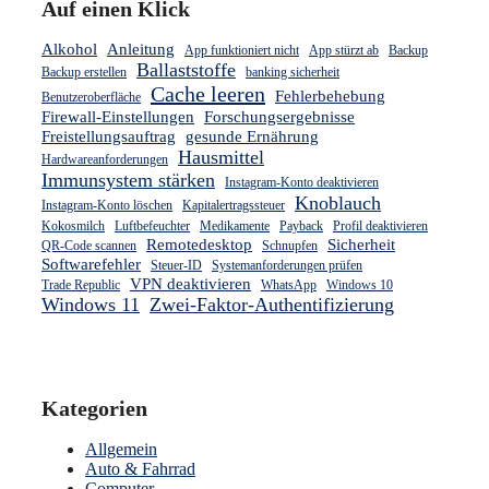
Auf einen Klick
Alkohol
Anleitung
App funktioniert nicht
App stürzt ab
Backup
Ballaststoffe
Backup erstellen
banking sicherheit
Cache leeren
Fehlerbehebung
Benutzeroberfläche
Firewall-Einstellungen
Forschungsergebnisse
Freistellungsauftrag
gesunde Ernährung
Hausmittel
Hardwareanforderungen
Immunsystem stärken
Instagram-Konto deaktivieren
Knoblauch
Instagram-Konto löschen
Kapitalertragssteuer
Kokosmilch
Luftbefeuchter
Medikamente
Payback
Profil deaktivieren
Remotedesktop
Sicherheit
QR-Code scannen
Schnupfen
Softwarefehler
Steuer-ID
Systemanforderungen prüfen
VPN deaktivieren
Trade Republic
WhatsApp
Windows 10
Windows 11
Zwei-Faktor-Authentifizierung
Kategorien
Allgemein
Auto & Fahrrad
Computer