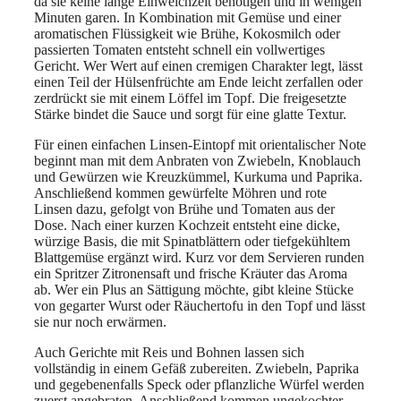
da sie keine lange Einweichzeit benötigen und in wenigen
Minuten garen. In Kombination mit Gemüse und einer
aromatischen Flüssigkeit wie Brühe, Kokosmilch oder
passierten Tomaten entsteht schnell ein vollwertiges
Gericht. Wer Wert auf einen cremigen Charakter legt, lässt
einen Teil der Hülsenfrüchte am Ende leicht zerfallen oder
zerdrückt sie mit einem Löffel im Topf. Die freigesetzte
Stärke bindet die Sauce und sorgt für eine glatte Textur.
Für einen einfachen Linsen-Eintopf mit orientalischer Note
beginnt man mit dem Anbraten von Zwiebeln, Knoblauch
und Gewürzen wie Kreuzkümmel, Kurkuma und Paprika.
Anschließend kommen gewürfelte Möhren und rote
Linsen dazu, gefolgt von Brühe und Tomaten aus der
Dose. Nach einer kurzen Kochzeit entsteht eine dicke,
würzige Basis, die mit Spinatblättern oder tiefgekühltem
Blattgemüse ergänzt wird. Kurz vor dem Servieren runden
ein Spritzer Zitronensaft und frische Kräuter das Aroma
ab. Wer ein Plus an Sättigung möchte, gibt kleine Stücke
von gegarter Wurst oder Räuchertofu in den Topf und lässt
sie nur noch erwärmen.
Auch Gerichte mit Reis und Bohnen lassen sich
vollständig in einem Gefäß zubereiten. Zwiebeln, Paprika
und gegebenenfalls Speck oder pflanzliche Würfel werden
zuerst angebraten. Anschließend kommen ungekochter