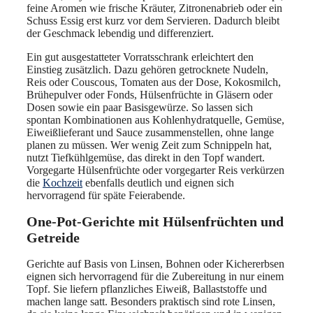
feine Aromen wie frische Kräuter, Zitronenabrieb oder ein
Schuss Essig erst kurz vor dem Servieren. Dadurch bleibt
der Geschmack lebendig und differenziert.
Ein gut ausgestatteter Vorratsschrank erleichtert den
Einstieg zusätzlich. Dazu gehören getrocknete Nudeln,
Reis oder Couscous, Tomaten aus der Dose, Kokosmilch,
Brühepulver oder Fonds, Hülsenfrüchte in Gläsern oder
Dosen sowie ein paar Basisgewürze. So lassen sich
spontan Kombinationen aus Kohlenhydratquelle, Gemüse,
Eiweißlieferant und Sauce zusammenstellen, ohne lange
planen zu müssen. Wer wenig Zeit zum Schnippeln hat,
nutzt Tiefkühlgemüse, das direkt in den Topf wandert.
Vorgegarte Hülsenfrüchte oder vorgegarter Reis verkürzen
die
Kochzeit
ebenfalls deutlich und eignen sich
hervorragend für späte Feierabende.
One-Pot-Gerichte mit Hülsenfrüchten und
Getreide
Gerichte auf Basis von Linsen, Bohnen oder Kichererbsen
eignen sich hervorragend für die Zubereitung in nur einem
Topf. Sie liefern pflanzliches Eiweiß, Ballaststoffe und
machen lange satt. Besonders praktisch sind rote Linsen,