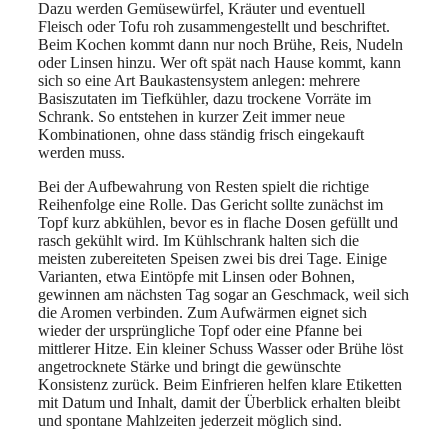
Dazu werden Gemüsewürfel, Kräuter und eventuell
Fleisch oder Tofu roh zusammengestellt und beschriftet.
Beim Kochen kommt dann nur noch Brühe, Reis, Nudeln
oder Linsen hinzu. Wer oft spät nach Hause kommt, kann
sich so eine Art Baukastensystem anlegen: mehrere
Basiszutaten im Tiefkühler, dazu trockene Vorräte im
Schrank. So entstehen in kurzer Zeit immer neue
Kombinationen, ohne dass ständig frisch eingekauft
werden muss.
Bei der Aufbewahrung von Resten spielt die richtige
Reihenfolge eine Rolle. Das Gericht sollte zunächst im
Topf kurz abkühlen, bevor es in flache Dosen gefüllt und
rasch gekühlt wird. Im Kühlschrank halten sich die
meisten zubereiteten Speisen zwei bis drei Tage. Einige
Varianten, etwa Eintöpfe mit Linsen oder Bohnen,
gewinnen am nächsten Tag sogar an Geschmack, weil sich
die Aromen verbinden. Zum Aufwärmen eignet sich
wieder der ursprüngliche Topf oder eine Pfanne bei
mittlerer Hitze. Ein kleiner Schuss Wasser oder Brühe löst
angetrocknete Stärke und bringt die gewünschte
Konsistenz zurück. Beim Einfrieren helfen klare Etiketten
mit Datum und Inhalt, damit der Überblick erhalten bleibt
und spontane Mahlzeiten jederzeit möglich sind.