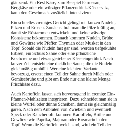
glänzend. Ein Rest Käse, zum Beispiel Parmesan,
Bergkäse oder ein würziger Pflanzendrink-Käseersatz,
kann den Geschmack zusätzlich intensivieren.
Ein schnelles cremiges Gericht gelingt mit kurzen Nudeln,
Pilzen und Erbsen. Zunächst brät man die Pilze kräftig an,
damit sie Röstaromen entwickeln und keine wässrige
Konsistenz bekommen. Danach kommen Nudeln, Brühe
und Gewürze wie Pfeffer, Thymian oder Muskat in den
Topf. Sobald die Nudeln fast gar sind, werden tiefgekühlte
Erbsen, ein Schuss Sahne oder eine pflanzliche
Kochcreme und etwas geriebener Käse eingerührt. Nach
kurzer Zeit entsteht eine dickliche Sauce, die die Nudeln
gleichmäßig umhüllt. Wer eine leichtere Variante
bevorzugt, ersetzt einen Teil der Sahne durch Milch oder
Gemüsebrühe und gibt am Ende nur eine kleine Menge
Frischkäse dazu.
Auch Kartoffeln lassen sich hervorragend in cremige Ein-
Pfannen-Mahlzeiten integrieren. Dazu schneidet man sie in
kleine Würfel oder dünne Scheiben, damit sie gleichmäßig
garen. Nach dem Anbraten von Zwiebeln und eventuell
Speck oder Räuchertofu kommen Kartoffeln, Brühe und
Gewürze wie Paprika, Majoran oder Rosmarin in den
Topf. Wenn die Kartoffeln weich sind, wird ein Teil der