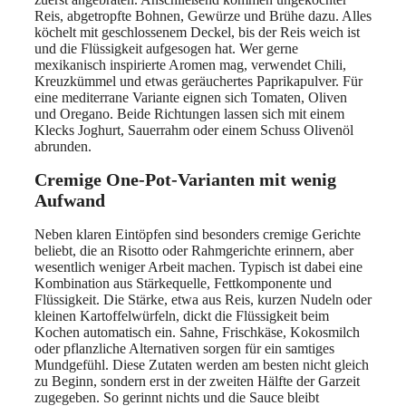
Reis, abgetropfte Bohnen, Gewürze und Brühe dazu. Alles
köchelt mit geschlossenem Deckel, bis der Reis weich ist
und die Flüssigkeit aufgesogen hat. Wer gerne
mexikanisch inspirierte Aromen mag, verwendet Chili,
Kreuzkümmel und etwas geräuchertes Paprikapulver. Für
eine mediterrane Variante eignen sich Tomaten, Oliven
und Oregano. Beide Richtungen lassen sich mit einem
Klecks Joghurt, Sauerrahm oder einem Schuss Olivenöl
abrunden.
Cremige One-Pot-Varianten mit wenig
Aufwand
Neben klaren Eintöpfen sind besonders cremige Gerichte
beliebt, die an Risotto oder Rahmgerichte erinnern, aber
wesentlich weniger Arbeit machen. Typisch ist dabei eine
Kombination aus Stärkequelle, Fettkomponente und
Flüssigkeit. Die Stärke, etwa aus Reis, kurzen Nudeln oder
kleinen Kartoffelwürfeln, dickt die Flüssigkeit beim
Kochen automatisch ein. Sahne, Frischkäse, Kokosmilch
oder pflanzliche Alternativen sorgen für ein samtiges
Mundgefühl. Diese Zutaten werden am besten nicht gleich
zu Beginn, sondern erst in der zweiten Hälfte der Garzeit
zugegeben. So gerinnt nichts und die Sauce bleibt