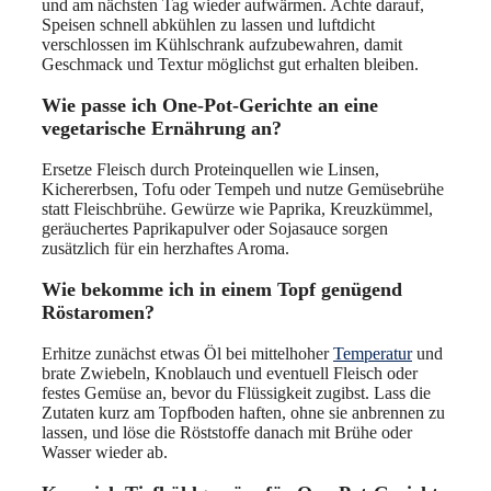
und am nächsten Tag wieder aufwärmen. Achte darauf,
Speisen schnell abkühlen zu lassen und luftdicht
verschlossen im Kühlschrank aufzubewahren, damit
Geschmack und Textur möglichst gut erhalten bleiben.
Wie passe ich One-Pot-Gerichte an eine
vegetarische Ernährung an?
Ersetze Fleisch durch Proteinquellen wie Linsen,
Kichererbsen, Tofu oder Tempeh und nutze Gemüsebrühe
statt Fleischbrühe. Gewürze wie Paprika, Kreuzkümmel,
geräuchertes Paprikapulver oder Sojasauce sorgen
zusätzlich für ein herzhaftes Aroma.
Wie bekomme ich in einem Topf genügend
Röstaromen?
Erhitze zunächst etwas Öl bei mittelhoher
Temperatur
und
brate Zwiebeln, Knoblauch und eventuell Fleisch oder
festes Gemüse an, bevor du Flüssigkeit zugibst. Lass die
Zutaten kurz am Topfboden haften, ohne sie anbrennen zu
lassen, und löse die Röststoffe danach mit Brühe oder
Wasser wieder ab.