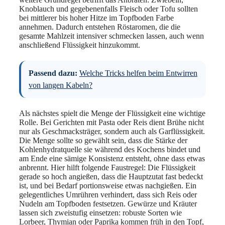
Knoblauch und gegebenenfalls Fleisch oder Tofu sollten
bei mittlerer bis hoher Hitze im Topfboden Farbe
annehmen. Dadurch entstehen Röstaromen, die die
gesamte Mahlzeit intensiver schmecken lassen, auch wenn
anschließend Flüssigkeit hinzukommt.
Passend dazu:
Welche Tricks helfen beim Entwirren
von langen Kabeln?
Als nächstes spielt die Menge der Flüssigkeit eine wichtige
Rolle. Bei Gerichten mit Pasta oder Reis dient Brühe nicht
nur als Geschmacksträger, sondern auch als Garflüssigkeit.
Die Menge sollte so gewählt sein, dass die Stärke der
Kohlenhydratquelle sie während des Kochens bindet und
am Ende eine sämige Konsistenz entsteht, ohne dass etwas
anbrennt. Hier hilft folgende Faustregel: Die Flüssigkeit
gerade so hoch angießen, dass die Hauptzutat fast bedeckt
ist, und bei Bedarf portionsweise etwas nachgießen. Ein
gelegentliches Umrühren verhindert, dass sich Reis oder
Nudeln am Topfboden festsetzen. Gewürze und Kräuter
lassen sich zweistufig einsetzen: robuste Sorten wie
Lorbeer, Thymian oder Paprika kommen früh in den Topf,