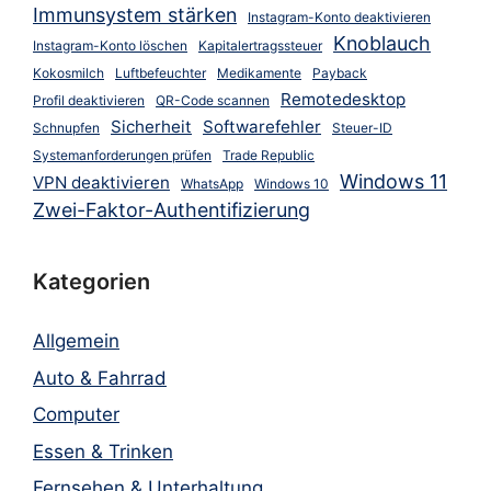
Immunsystem stärken
Instagram-Konto deaktivieren
Knoblauch
Instagram-Konto löschen
Kapitalertragssteuer
Kokosmilch
Luftbefeuchter
Medikamente
Payback
Remotedesktop
Profil deaktivieren
QR-Code scannen
Sicherheit
Softwarefehler
Schnupfen
Steuer-ID
Systemanforderungen prüfen
Trade Republic
Windows 11
VPN deaktivieren
WhatsApp
Windows 10
Zwei-Faktor-Authentifizierung
Kategorien
Allgemein
Auto & Fahrrad
Computer
Essen & Trinken
Fernsehen & Unterhaltung