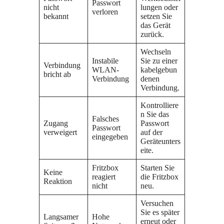
Passwort
nicht
lungen oder
verloren
bekannt
setzen Sie
das Gerät
zurück.
Wechseln
Instabile
Sie zu einer
Verbindung
WLAN-
kabelgebun
bricht ab
Verbindung
denen
Verbindung.
Kontrolliere
n Sie das
Falsches
Zugang
Passwort
Passwort
verweigert
auf der
eingegeben
Geräteunters
eite.
Fritzbox
Starten Sie
Keine
reagiert
die Fritzbox
Reaktion
nicht
neu.
Versuchen
Sie es später
Langsamer
Hohe
erneut oder