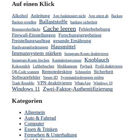
Auf einen Klick
Alkohol
Anleitung
App funktioniert nicht
App stürzt ab
Backup
Ballaststoffe
Backup erstellen
banking sicherheit
Cache leeren
Fehlerbehebung
Benutzeroberfläche
Firewall-Einstellungen
Forschungsergebnisse
Freistellungsauftrag
gesunde Ernährung
Hausmittel
Hardwareanforderungen
Immunsystem stärken
Instagram-Konto deaktivieren
Knoblauch
Instagram-Konto löschen
Kapitalertragssteuer
Kokosmilch
Luftbefeuchter
Medikamente
Payback
Profil deaktivieren
Remotedesktop
Sicherheit
QR-Code scannen
Schnupfen
Softwarefehler
Steuer-ID
Systemanforderungen prüfen
VPN deaktivieren
Trade Republic
WhatsApp
Windows 10
Windows 11
Zwei-Faktor-Authentifizierung
Kategorien
Allgemein
Auto & Fahrrad
Computer
Essen & Trinken
Fernsehen & Unterhaltung