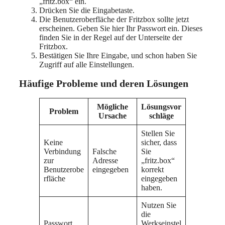
„fritz.box“ ein.
Drücken Sie die Eingabetaste.
Die Benutzeroberfläche der Fritzbox sollte jetzt
erscheinen. Geben Sie hier Ihr Passwort ein. Dieses
finden Sie in der Regel auf der Unterseite der
Fritzbox.
Bestätigen Sie Ihre Eingabe, und schon haben Sie
Zugriff auf alle Einstellungen.
Häufige Probleme und deren Lösungen
Mögliche
Lösungsvor
Problem
Ursache
schläge
Stellen Sie
Keine
sicher, dass
Verbindung
Falsche
Sie
zur
Adresse
„fritz.box“
Benutzerobe
eingegeben
korrekt
rfläche
eingegeben
haben.
Nutzen Sie
die
Passwort
Werkseinstel