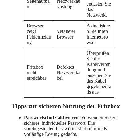
Seitenaufba
Netzwerkau
entlasten Sie
u
slastung
das
Netzwerk.
Browser
Aktualisiere
zeigt
Veralteter
n Sie Ihren
Fehlermeldu
Browser
Internetbro
ng
wser.
Überprüfen
Sie die
Kabelverbin
Fritzbox
Defektes
dung und
nicht
Netzwerkka
tauschen Sie
erreichbar
bel
das Kabel
gegebenenfa
lls aus.
Tipps zur sicheren Nutzung der Fritzbox
Passwortschutz aktivieren
: Verwenden Sie ein
sicheres, individuelles Passwort. Die
voreingestellten Passwörter sind oft nur als
vorläufige Lösung gedacht.