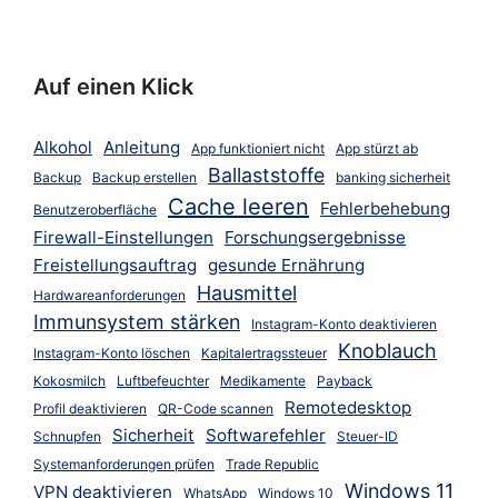
Auf einen Klick
Alkohol
Anleitung
App funktioniert nicht
App stürzt ab
Ballaststoffe
Backup
Backup erstellen
banking sicherheit
Cache leeren
Fehlerbehebung
Benutzeroberfläche
Firewall-Einstellungen
Forschungsergebnisse
Freistellungsauftrag
gesunde Ernährung
Hausmittel
Hardwareanforderungen
Immunsystem stärken
Instagram-Konto deaktivieren
Knoblauch
Instagram-Konto löschen
Kapitalertragssteuer
Kokosmilch
Luftbefeuchter
Medikamente
Payback
Remotedesktop
Profil deaktivieren
QR-Code scannen
Sicherheit
Softwarefehler
Schnupfen
Steuer-ID
Systemanforderungen prüfen
Trade Republic
Windows 11
VPN deaktivieren
WhatsApp
Windows 10