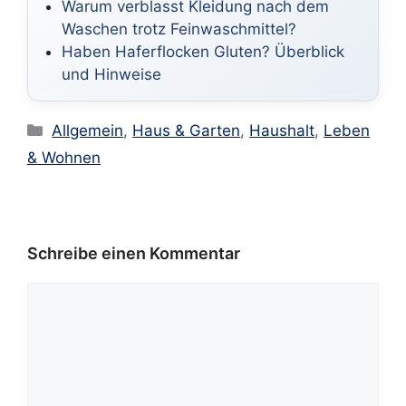
Warum verblasst Kleidung nach dem
Waschen trotz Feinwaschmittel?
Haben Haferflocken Gluten? Überblick
und Hinweise
Kategorien
Allgemein
,
Haus & Garten
,
Haushalt
,
Leben
& Wohnen
Schreibe einen Kommentar
Kommentar