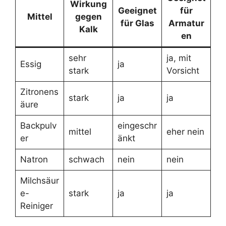
Wirkung
Geeignet
für
Mittel
gegen
für Glas
Armatur
Kalk
en
sehr
ja, mit
Essig
ja
stark
Vorsicht
Zitronens
stark
ja
ja
äure
Backpulv
eingeschr
mittel
eher nein
er
änkt
Natron
schwach
nein
nein
Milchsäur
e-
stark
ja
ja
Reiniger