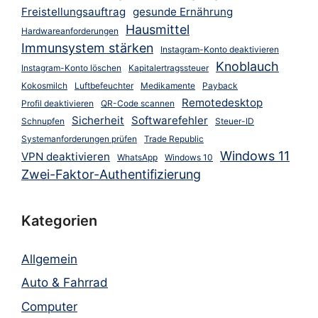
Freistellungsauftrag
gesunde Ernährung
Hausmittel
Hardwareanforderungen
Immunsystem stärken
Instagram-Konto deaktivieren
Knoblauch
Instagram-Konto löschen
Kapitalertragssteuer
Kokosmilch
Luftbefeuchter
Medikamente
Payback
Remotedesktop
Profil deaktivieren
QR-Code scannen
Sicherheit
Softwarefehler
Schnupfen
Steuer-ID
Systemanforderungen prüfen
Trade Republic
Windows 11
VPN deaktivieren
WhatsApp
Windows 10
Zwei-Faktor-Authentifizierung
Kategorien
Allgemein
Auto & Fahrrad
Computer