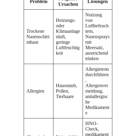
Problem
Lösungen
Ursachen
Nutzung
Heizungs-
von
oder
Luftbefeuch
Trockene
Klimaanlage
tern,
Nasenschlei
nluft,
Nasensprays
mhaut
geringe
mit
Luftfeuchtig
Meersalz,
keit
ausreichend
trinken
Allergietests
durchführen
,
Hausstaub,
Allergenver
Allergien
Pollen,
meidung,
Tierhaare
antiallergisc
he
Medikament
e
HNO-
Check,
medikament