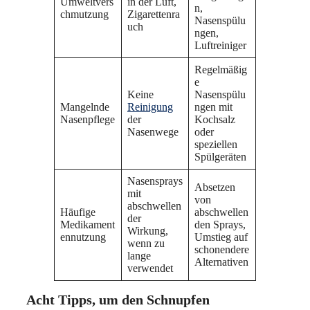
Umweltvers
in der Luft,
n,
chmutzung
Zigarettenra
Nasenspülu
uch
ngen,
Luftreiniger
Regelmäßig
e
Keine
Nasenspülu
Mangelnde
Reinigung
ngen mit
Nasenpflege
der
Kochsalz
Nasenwege
oder
speziellen
Spülgeräten
Nasensprays
Absetzen
mit
von
abschwellen
Häufige
abschwellen
der
Medikament
den Sprays,
Wirkung,
ennutzung
Umstieg auf
wenn zu
schonendere
lange
Alternativen
verwendet
Acht Tipps, um den Schnupfen