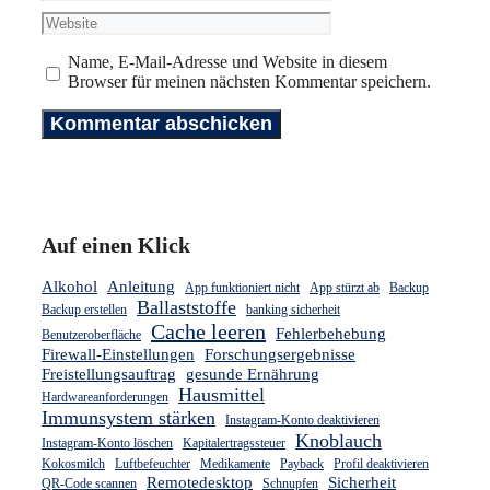
Mail-
Website
Adresse
Name, E-Mail-Adresse und Website in diesem
Browser für meinen nächsten Kommentar speichern.
Auf einen Klick
Alkohol
Anleitung
App funktioniert nicht
App stürzt ab
Backup
Ballaststoffe
Backup erstellen
banking sicherheit
Cache leeren
Fehlerbehebung
Benutzeroberfläche
Firewall-Einstellungen
Forschungsergebnisse
Freistellungsauftrag
gesunde Ernährung
Hausmittel
Hardwareanforderungen
Immunsystem stärken
Instagram-Konto deaktivieren
Knoblauch
Instagram-Konto löschen
Kapitalertragssteuer
Kokosmilch
Luftbefeuchter
Medikamente
Payback
Profil deaktivieren
Remotedesktop
Sicherheit
QR-Code scannen
Schnupfen