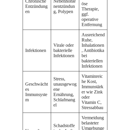
Chronische
Nebenhöhle
öse
Entzündung
nentzündun
Therapie,
en
g, Polypen
ggf.
operative
Entfernung
Ausreichend
Ruhe,
Virale oder
Inhalationen
Infektionen
bakterielle
, Antibiotika
Infektionen
bei
bakteriellen
Infektionen
Vitaminreic
Stress,
he Kost,
Geschwächt
unausgewog
Immunstärk
es
ene
er wie Zink
Immunsyste
Ernährung,
oder
m
Schlafmang
Vitamin C,
el
Stressabbau
Vermeidung
belasteter
Schadstoffe
Umgebunge