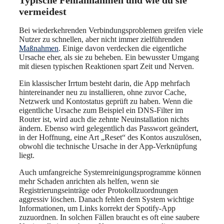
Typische Fehlannahmen und wie du sie
vermeidest
Bei wiederkehrenden Verbindungsproblemen greifen viele
Nutzer zu schnellen, aber nicht immer zielführenden
Maßnahmen
. Einige davon verdecken die eigentliche
Ursache eher, als sie zu beheben. Ein bewusster Umgang
mit diesen typischen Reaktionen spart Zeit und Nerven.
Ein klassischer Irrtum besteht darin, die App mehrfach
hintereinander neu zu installieren, ohne zuvor Cache,
Netzwerk und Kontostatus geprüft zu haben. Wenn die
eigentliche Ursache zum Beispiel ein DNS-Filter im
Router ist, wird auch die zehnte Neuinstallation nichts
ändern. Ebenso wird gelegentlich das Passwort geändert,
in der Hoffnung, eine Art „Reset“ des Kontos auszulösen,
obwohl die technische Ursache in der App-Verknüpfung
liegt.
Auch umfangreiche Systemreinigungsprogramme können
mehr Schaden anrichten als helfen, wenn sie
Registrierungseinträge oder Protokollzuordnungen
aggressiv löschen. Danach fehlen dem System wichtige
Informationen, um Links korrekt der Spotify-App
zuzuordnen. In solchen Fällen braucht es oft eine saubere