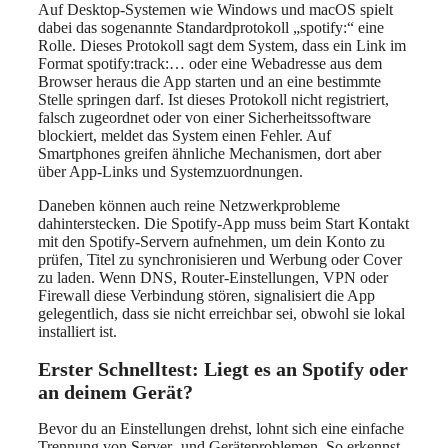
Auf Desktop-Systemen wie Windows und macOS spielt
dabei das sogenannte Standardprotokoll „spotify:“ eine
Rolle. Dieses Protokoll sagt dem System, dass ein Link im
Format spotify:track:… oder eine Webadresse aus dem
Browser heraus die App starten und an eine bestimmte
Stelle springen darf. Ist dieses Protokoll nicht registriert,
falsch zugeordnet oder von einer Sicherheitssoftware
blockiert, meldet das System einen Fehler. Auf
Smartphones greifen ähnliche Mechanismen, dort aber
über App-Links und Systemzuordnungen.
Daneben können auch reine Netzwerkprobleme
dahinterstecken. Die Spotify-App muss beim Start Kontakt
mit den Spotify-Servern aufnehmen, um dein Konto zu
prüfen, Titel zu synchronisieren und Werbung oder Cover
zu laden. Wenn DNS, Router-Einstellungen, VPN oder
Firewall diese Verbindung stören, signalisiert die App
gelegentlich, dass sie nicht erreichbar sei, obwohl sie lokal
installiert ist.
Erster Schnelltest: Liegt es an Spotify oder
an deinem Gerät?
Bevor du an Einstellungen drehst, lohnt sich eine einfache
Trennung von Server- und Geräteproblemen. So erkennst