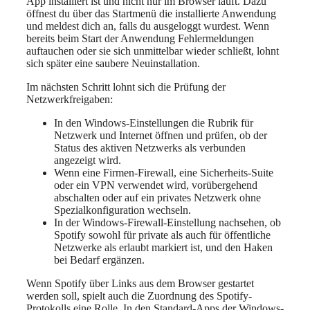
App installiert ist und nicht nur im Browser läuft. Dazu
öffnest du über das Startmenü die installierte Anwendung
und meldest dich an, falls du ausgeloggt wurdest. Wenn
bereits beim Start der Anwendung Fehlermeldungen
auftauchen oder sie sich unmittelbar wieder schließt, lohnt
sich später eine saubere Neuinstallation.
Im nächsten Schritt lohnt sich die Prüfung der
Netzwerkfreigaben:
In den Windows-Einstellungen die Rubrik für
Netzwerk und Internet öffnen und prüfen, ob der
Status des aktiven Netzwerks als verbunden
angezeigt wird.
Wenn eine Firmen-Firewall, eine Sicherheits-Suite
oder ein VPN verwendet wird, vorübergehend
abschalten oder auf ein privates Netzwerk ohne
Spezialkonfiguration wechseln.
In der Windows-Firewall-Einstellung nachsehen, ob
Spotify sowohl für private als auch für öffentliche
Netzwerke als erlaubt markiert ist, und den Haken
bei Bedarf ergänzen.
Wenn Spotify über Links aus dem Browser gestartet
werden soll, spielt auch die Zuordnung des Spotify-
Protokolls eine Rolle. In den Standard-Apps der Windows-