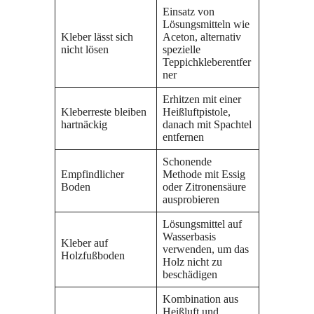
Einsatz von
Lösungsmitteln wie
Kleber lässt sich
Aceton, alternativ
nicht lösen
spezielle
Teppichkleberentfer
ner
Erhitzen mit einer
Kleberreste bleiben
Heißluftpistole,
hartnäckig
danach mit Spachtel
entfernen
Schonende
Empfindlicher
Methode mit Essig
Boden
oder Zitronensäure
ausprobieren
Lösungsmittel auf
Wasserbasis
Kleber auf
verwenden, um das
Holzfußboden
Holz nicht zu
beschädigen
Kombination aus
Heißluft und