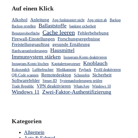
Auf einen Klick
Alkohol
Anleitung
App funktioniert nicht
App stürzt ab
Backup
Ballaststoffe
Backup erstellen
banking sicherheit
Cache leeren
Fehlerbehebung
Benutzeroberfläche
Firewall-Einstellungen
Forschungsergebnisse
Freistellungsauftrag
gesunde Ernährung
Hausmittel
Hardwareanforderungen
Immunsystem stärken
Instagram-Konto deaktivieren
Knoblauch
Instagram-Konto löschen
Kapitalertragssteuer
Kokosmilch
Luftbefeuchter
Medikamente
Payback
Profil deaktivieren
Remotedesktop
Sicherheit
QR-Code scannen
Schnupfen
Softwarefehler
Steuer-ID
Systemanforderungen prüfen
VPN deaktivieren
Trade Republic
WhatsApp
Windows 10
Windows 11
Zwei-Faktor-Authentifizierung
Kategorien
Allgemein
Auto & Fahrrad