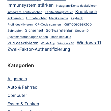
Immunsystem stärken
Instagram-Konto deaktivieren
Knoblauch
Instagram-Konto löschen
Kapitalertragssteuer
Kokosmilch
Luftbefeuchter
Medikamente
Payback
Remotedesktop
Profil deaktivieren
QR-Code scannen
Sicherheit
Softwarefehler
Schnupfen
Steuer-ID
Systemanforderungen prüfen
Trade Republic
Windows 11
VPN deaktivieren
WhatsApp
Windows 10
Zwei-Faktor-Authentifizierung
Kategorien
Allgemein
Auto & Fahrrad
Computer
Essen & Trinken