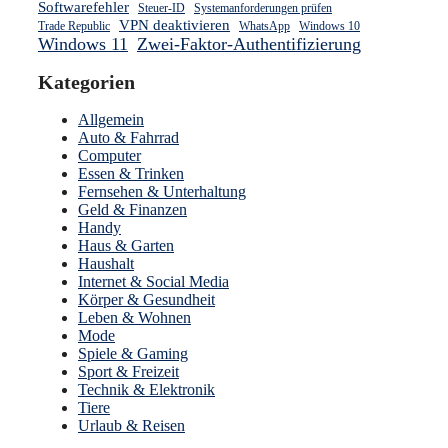
Softwarefehler
Steuer-ID
Systemanforderungen prüfen
VPN deaktivieren
Trade Republic
WhatsApp
Windows 10
Windows 11
Zwei-Faktor-Authentifizierung
Kategorien
Allgemein
Auto & Fahrrad
Computer
Essen & Trinken
Fernsehen & Unterhaltung
Geld & Finanzen
Handy
Haus & Garten
Haushalt
Internet & Social Media
Körper & Gesundheit
Leben & Wohnen
Mode
Spiele & Gaming
Sport & Freizeit
Technik & Elektronik
Tiere
Urlaub & Reisen