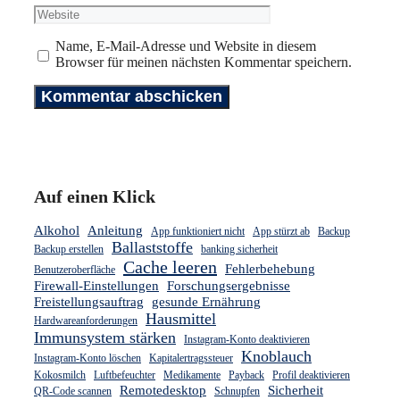
Mail-
Website
Adresse
Name, E-Mail-Adresse und Website in diesem
Browser für meinen nächsten Kommentar speichern.
Auf einen Klick
Alkohol
Anleitung
App funktioniert nicht
App stürzt ab
Backup
Ballaststoffe
Backup erstellen
banking sicherheit
Cache leeren
Fehlerbehebung
Benutzeroberfläche
Firewall-Einstellungen
Forschungsergebnisse
Freistellungsauftrag
gesunde Ernährung
Hausmittel
Hardwareanforderungen
Immunsystem stärken
Instagram-Konto deaktivieren
Knoblauch
Instagram-Konto löschen
Kapitalertragssteuer
Kokosmilch
Luftbefeuchter
Medikamente
Payback
Profil deaktivieren
Remotedesktop
Sicherheit
QR-Code scannen
Schnupfen