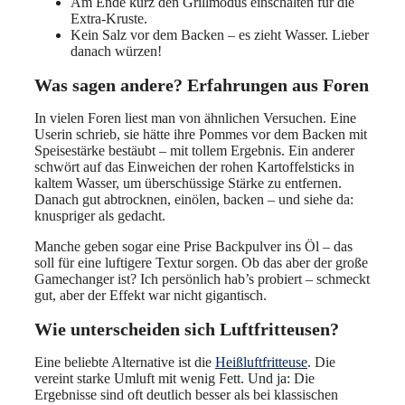
Am Ende kurz den Grillmodus einschalten für die
Extra-Kruste.
Kein Salz vor dem Backen – es zieht Wasser. Lieber
danach würzen!
Was sagen andere? Erfahrungen aus Foren
In vielen Foren liest man von ähnlichen Versuchen. Eine
Userin schrieb, sie hätte ihre Pommes vor dem Backen mit
Speisestärke bestäubt – mit tollem Ergebnis. Ein anderer
schwört auf das Einweichen der rohen Kartoffelsticks in
kaltem Wasser, um überschüssige Stärke zu entfernen.
Danach gut abtrocknen, einölen, backen – und siehe da:
knuspriger als gedacht.
Manche geben sogar eine Prise Backpulver ins Öl – das
soll für eine luftigere Textur sorgen. Ob das aber der große
Gamechanger ist? Ich persönlich hab’s probiert – schmeckt
gut, aber der Effekt war nicht gigantisch.
Wie unterscheiden sich Luftfritteusen?
Eine beliebte Alternative ist die
Heißluftfritteuse
. Die
vereint starke Umluft mit wenig Fett. Und ja: Die
Ergebnisse sind oft deutlich besser als bei klassischen