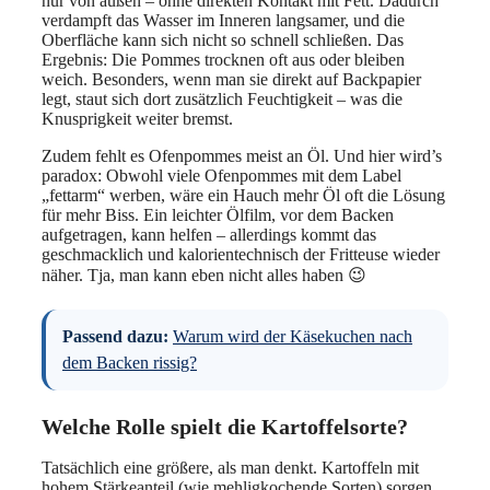
nur von außen – ohne direkten Kontakt mit Fett. Dadurch
verdampft das Wasser im Inneren langsamer, und die
Oberfläche kann sich nicht so schnell schließen. Das
Ergebnis: Die Pommes trocknen oft aus oder bleiben
weich. Besonders, wenn man sie direkt auf Backpapier
legt, staut sich dort zusätzlich Feuchtigkeit – was die
Knusprigkeit weiter bremst.
Zudem fehlt es Ofenpommes meist an Öl. Und hier wird’s
paradox: Obwohl viele Ofenpommes mit dem Label
„fettarm“ werben, wäre ein Hauch mehr Öl oft die Lösung
für mehr Biss. Ein leichter Ölfilm, vor dem Backen
aufgetragen, kann helfen – allerdings kommt das
geschmacklich und kalorientechnisch der Fritteuse wieder
näher. Tja, man kann eben nicht alles haben 😉
Passend dazu:
Warum wird der Käsekuchen nach
dem Backen rissig?
Welche Rolle spielt die Kartoffelsorte?
Tatsächlich eine größere, als man denkt. Kartoffeln mit
hohem Stärkeanteil (wie mehligkochende Sorten) sorgen