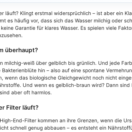
r läuft? Klingt erstmal widersprüchlich – ist aber ein K
s häufig vor, dass sich das Wasser milchig oder schmut
t keine Garantie für klares Wasser. Es spielen viele Fakto
inzusehen.
um überhaupt?
ilchig-weiß über gelblich bis grünlich. Und jede Farbe
Bakterienblüte hin – also auf eine spontane Vermehrun
n, wenn das biologische Gleichgewicht noch nicht eingesp
Nährstoffe. Und wenn es gelblich-braun wird? Dann sind
ind aber oft harmlos.
 Filter läuft?
lbst High-End-Filter kommen an ihre Grenzen, wenn die Ur
 nicht schnell genug abbauen – es entsteht ein Nährsto