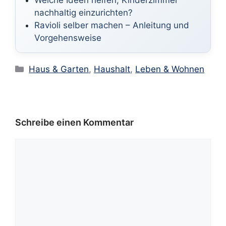
Welche Ideen helfen, Kinderzimmer
nachhaltig einzurichten?
Ravioli selber machen – Anleitung und
Vorgehensweise
Kategorien
Haus & Garten
,
Haushalt
,
Leben & Wohnen
Schreibe einen Kommentar
Kommentar