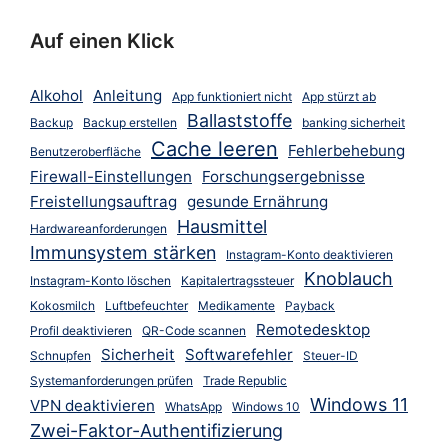
Auf einen Klick
Alkohol
Anleitung
App funktioniert nicht
App stürzt ab
Ballaststoffe
Backup
Backup erstellen
banking sicherheit
Cache leeren
Fehlerbehebung
Benutzeroberfläche
Firewall-Einstellungen
Forschungsergebnisse
Freistellungsauftrag
gesunde Ernährung
Hausmittel
Hardwareanforderungen
Immunsystem stärken
Instagram-Konto deaktivieren
Knoblauch
Instagram-Konto löschen
Kapitalertragssteuer
Kokosmilch
Luftbefeuchter
Medikamente
Payback
Remotedesktop
Profil deaktivieren
QR-Code scannen
Sicherheit
Softwarefehler
Schnupfen
Steuer-ID
Systemanforderungen prüfen
Trade Republic
Windows 11
VPN deaktivieren
WhatsApp
Windows 10
Zwei-Faktor-Authentifizierung