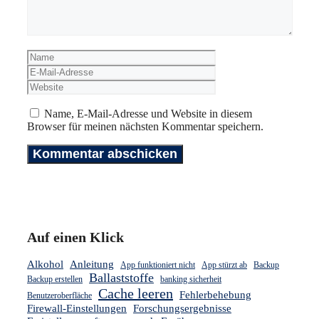
Name
E-
Mail-
Website
Adresse
Name, E-Mail-Adresse und Website in diesem
Browser für meinen nächsten Kommentar speichern.
Auf einen Klick
Alkohol
Anleitung
App funktioniert nicht
App stürzt ab
Backup
Ballaststoffe
Backup erstellen
banking sicherheit
Cache leeren
Fehlerbehebung
Benutzeroberfläche
Firewall-Einstellungen
Forschungsergebnisse