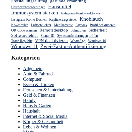
Freistellungsauftrag
gesunde Ernährung
Hausmittel
Hardwareanforderungen
Immunsystem stärken
Instagram-Konto deaktivieren
Knoblauch
Instagram-Konto löschen
Kapitalertragssteuer
Kokosmilch
Luftbefeuchter
Medikamente
Payback
Profil deaktivieren
Remotedesktop
Sicherheit
QR-Code scannen
Schnupfen
Softwarefehler
Steuer-ID
Systemanforderungen prüfen
VPN deaktivieren
Trade Republic
WhatsApp
Windows 10
Windows 11
Zwei-Faktor-Authentifizierung
Kategorien
Allgemein
Auto & Fahrrad
Computer
Essen & Trinken
Fernsehen & Unterhaltung
Geld & Finanzen
Handy
Haus & Garten
Haushalt
Internet & Social Media
Körper & Gesundheit
Leben & Wohnen