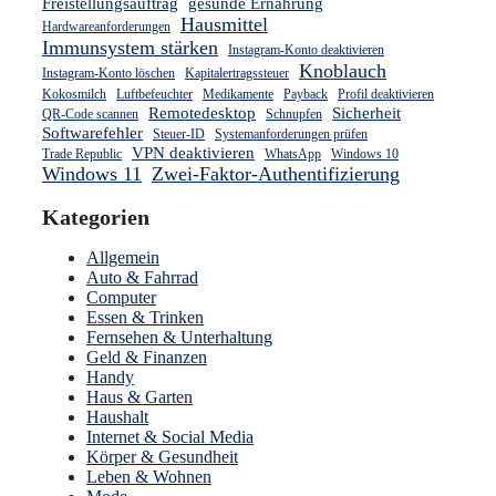
Freistellungsauftrag
gesunde Ernährung
Hausmittel
Hardwareanforderungen
Immunsystem stärken
Instagram-Konto deaktivieren
Knoblauch
Instagram-Konto löschen
Kapitalertragssteuer
Kokosmilch
Luftbefeuchter
Medikamente
Payback
Profil deaktivieren
Remotedesktop
Sicherheit
QR-Code scannen
Schnupfen
Softwarefehler
Steuer-ID
Systemanforderungen prüfen
VPN deaktivieren
Trade Republic
WhatsApp
Windows 10
Windows 11
Zwei-Faktor-Authentifizierung
Kategorien
Allgemein
Auto & Fahrrad
Computer
Essen & Trinken
Fernsehen & Unterhaltung
Geld & Finanzen
Handy
Haus & Garten
Haushalt
Internet & Social Media
Körper & Gesundheit
Leben & Wohnen