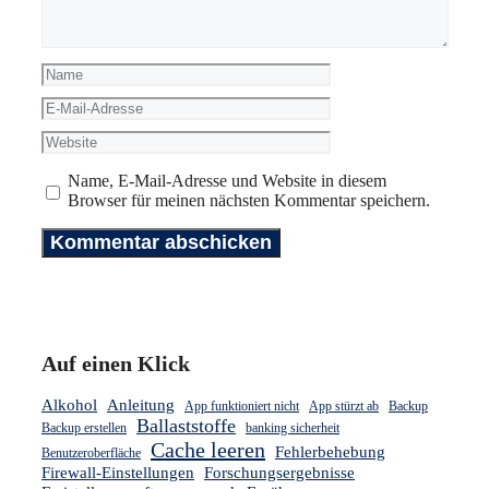
Name
E-
Mail-
Website
Adresse
Name, E-Mail-Adresse und Website in diesem
Browser für meinen nächsten Kommentar speichern.
Auf einen Klick
Alkohol
Anleitung
App funktioniert nicht
App stürzt ab
Backup
Ballaststoffe
Backup erstellen
banking sicherheit
Cache leeren
Fehlerbehebung
Benutzeroberfläche
Firewall-Einstellungen
Forschungsergebnisse