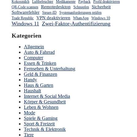
Kokosmilch
Luftbefeuchter
Medikamente
Payback
Profil deaktivieren
Remotedesktop
Sicherheit
QR-Code scannen
Schnupfen
Softwarefehler
Steuer-ID
Systemanforderungen prüfen
VPN deaktivieren
Trade Republic
WhatsApp
Windows 10
Windows 11
Zwei-Faktor-Authentifizierung
Kategorien
Allgemein
Auto & Fahrrad
Computer
Essen & Trinken
Fernsehen & Unterhaltung
Geld & Finanzen
Handy
Haus & Garten
Haushalt
Internet & Social Media
Körper & Gesundheit
Leben & Wohnen
Mode
Spiele & Gaming
Sport & Freizeit
Technik & Elektronik
Tiere