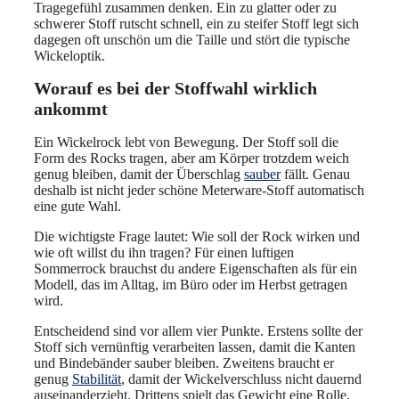
Tragegefühl zusammen denken. Ein zu glatter oder zu
schwerer Stoff rutscht schnell, ein zu steifer Stoff legt sich
dagegen oft unschön um die Taille und stört die typische
Wickeloptik.
Worauf es bei der Stoffwahl wirklich
ankommt
Ein Wickelrock lebt von Bewegung. Der Stoff soll die
Form des Rocks tragen, aber am Körper trotzdem weich
genug bleiben, damit der Überschlag
sauber
fällt. Genau
deshalb ist nicht jeder schöne Meterware-Stoff automatisch
eine gute Wahl.
Die wichtigste Frage lautet: Wie soll der Rock wirken und
wie oft willst du ihn tragen? Für einen luftigen
Sommerrock brauchst du andere Eigenschaften als für ein
Modell, das im Alltag, im Büro oder im Herbst getragen
wird.
Entscheidend sind vor allem vier Punkte. Erstens sollte der
Stoff sich vernünftig verarbeiten lassen, damit die Kanten
und Bindebänder sauber bleiben. Zweitens braucht er
genug
Stabilität
, damit der Wickelverschluss nicht dauernd
auseinanderzieht. Drittens spielt das Gewicht eine Rolle,