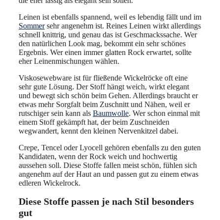
die eher lässig als elegant sein sollen.
Leinen ist ebenfalls spannend, weil es lebendig fällt und im
Sommer
sehr angenehm ist. Reines Leinen wirkt allerdings
schnell knittrig, und genau das ist Geschmackssache. Wer
den natürlichen Look mag, bekommt ein sehr schönes
Ergebnis. Wer einen immer glatten Rock erwartet, sollte
eher Leinenmischungen wählen.
Viskosewebware ist für fließende Wickelröcke oft eine
sehr gute Lösung. Der Stoff hängt weich, wirkt elegant
und bewegt sich schön beim Gehen. Allerdings braucht er
etwas mehr Sorgfalt beim Zuschnitt und Nähen, weil er
rutschiger sein kann als
Baumwolle
. Wer schon einmal mit
einem Stoff gekämpft hat, der beim Zuschneiden
wegwandert, kennt den kleinen Nervenkitzel dabei.
Crepe, Tencel oder Lyocell gehören ebenfalls zu den guten
Kandidaten, wenn der Rock weich und hochwertig
aussehen soll. Diese Stoffe fallen meist schön, fühlen sich
angenehm auf der Haut an und passen gut zu einem etwas
edleren Wickelrock.
Diese Stoffe passen je nach Stil besonders
gut