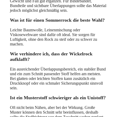
Gewicht und Fall gut ergänzen. Für Bindebänder,
Bundteile und sichtbare Überlappungen sollte das Material
jedoch möglichst gleichmäßig sein.
Was ist für einen Sommerrock die beste Wahl?
Leichte Baumwolle, Leinenmischung oder
Viskosewebware sind dafür oft ideal. Sie sorgen für
Luftigkeit, ohne den Rock zu steif oder zu schwer zu
machen.
Wie verhindere ich, dass der Wickelrock
aufklafft?
Ein ausreichender Überlappungsbereich, ein stabiler Bund
und ein zum Schnitt passender Stoff helfen am meisten.
Bei glatten oder leichten Stoffen kann zusätzlich ein
Druckknopf oder ein schmaler Sicherungspunkt sinnvoll
sein.
Ist ein Musterstoff schwieriger als ein Unistoff?
Oft nicht beim Nähen, aber bei der Wirkung. Große
Muster können den Schnitt sehr beeinflussen, deshalb
sollte die Stoffrichtung vor dem Zuschnitt sauber geplant