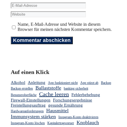
E-
Mail-
Website
Adresse
Name, E-Mail-Adresse und Website in diesem
Browser für meinen nächsten Kommentar speichern.
Auf einen Klick
Alkohol
Anleitung
App funktioniert nicht
App stürzt ab
Backup
Ballaststoffe
Backup erstellen
banking sicherheit
Cache leeren
Fehlerbehebung
Benutzeroberfläche
Firewall-Einstellungen
Forschungsergebnisse
Freistellungsauftrag
gesunde Ernährung
Hausmittel
Hardwareanforderungen
Immunsystem stärken
Instagram-Konto deaktivieren
Knoblauch
Instagram-Konto löschen
Kapitalertragssteuer