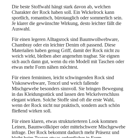
Die beste Stoffwahl hängt stark davon ab, welchen
Charakter der Rock haben soll. Ein Wickelrock kann
sportlich, romantisch, bürotauglich oder sommerlich sein.
Je klarer die gewünschte Wirkung, desto leichter fällt die
Auswahl.
Für einen legeren Alltagsrock sind Baumwollwebware,
Chambray oder ein leichter Denim oft passend. Diese
Materialien haben genug Griff, damit der Rock nicht zu
weich wirkt, bleiben aber angenehm tragbar. Sie eignen
sich auch dann gut, wenn du ein Modell mit Taschen oder
etwas mehr Form nähen möchtest.
Für einen femininen, leicht schwingenden Rock sind
Viskosewebware, Tencel und weich fallende
Mischgewebe besonders sinnvoll. Sie bringen Bewegung
in das Kleidungsstück und lassen den Wickelverschluss
elegant wirken. Solche Stoffe sind oft die erste Wahl,
wenn der Rock nicht nur praktisch, sondern auch schön
fließend wirken soll.
Für einen klaren, etwas strukturierteren Look kommen
Leinen, Baumwollköper oder mittelschwere Mischgewebe
infrage. Der Rock bekommt dadurch mehr Präsenz und
bleibt beim Tragen etwas ordentlicher in Form.