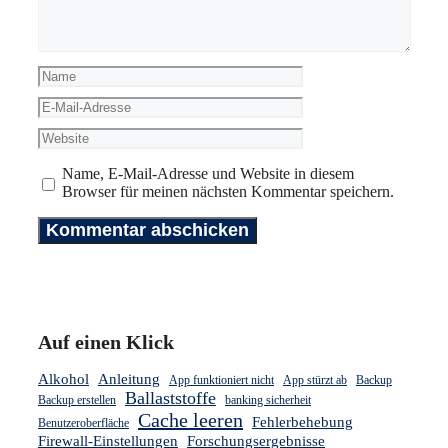
Name
E-
Mail-
Website
Adresse
Name, E-Mail-Adresse und Website in diesem
Browser für meinen nächsten Kommentar speichern.
Auf einen Klick
Alkohol
Anleitung
App funktioniert nicht
App stürzt ab
Backup
Ballaststoffe
Backup erstellen
banking sicherheit
Cache leeren
Fehlerbehebung
Benutzeroberfläche
Firewall-Einstellungen
Forschungsergebnisse