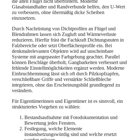
die alten Flügel nicht überfordern. Moderne
Glasabstandhalter und Randverbunde helfen, den U-Wert
zu verbessern, ohne übermäßig dicke Scheiben
einzusetzen.
Durch Nachrüstung von Dichtprofilen an Flügel und
Blendrahmen lassen sich Zugluft und Wärmeverluste
reduzieren. Hierfür fräst die Fachkraft Dichtungsnuten in
Falzbereiche oder setzt Oberflächenprofile ein. Bei
denkmalrelevanten Objekten wird auf unscheinbare
Systeme mit angepasster Farbgebung geachtet. Parallel
können Beschläge überholt, Gangbarkeiten verbessert und
fehlende Einstellmöglichkeiten ergänzt werden. Moderne
Einbruchhemmung lässt sich oft durch Pilzkopfzapfen,
verschließbare Griffe und verstärkte Schließbleche
integrieren, ohne das Erscheinungsbild grundlegend zu
verändern.
Für Eigentümerinnen und Eigentümer ist es sinnvoll, ein
strukturiertes Vorgehen zu wählen:
Bestandsaufnahme mit Fotodokumentation und
Bewertung jedes Fensters.
Festlegung, welche Elemente
instandsetzungswürdig sind und welche ersetzt
werden müssen.