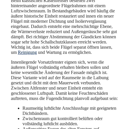
Beim klassischen Kastenfenster bestehen zwei
hintereinander angeordnete Flügelrahmen mit einem
Luftzwischenraum. In Bestandsgebäuden wird häufig die
äußere historische Einheit restauriert und innen ein neuer
Flügel mit moderner Dichtung und Isolierverglasung
eingebaut. Dadurch entsteht eine mehrschichtige Ebene,
die Wärmeverluste reduziert und Außengeräusche sehr gut
dämpft. Bei richtiger Abstimmung der Glasdicken können
sogar sehr hohe Schallschutzklassen erreicht werden.
Wichtig ist, dass sich beide Flügel separat öffnen lassen,
um
Reinigung
und Wartung zu ermöglichen.
Innenliegende Vorsatzfenster eignen sich, wenn die
äußeren Flügel vollständig erhalten bleiben sollen und
keine wesentliche Änderung der Fassade möglich ist.
Diese Variante wird auf der Raumseite in die Laibung
gesetzt und dicht mit dem Mauerwerk verbunden.
Zwischen Altfenster und neuer Einheit entsteht ein
geschlossener Luftspalt. Damit keine Feuchteschäden
auftreten, muss die Fugendichtung planvoll aufgebaut sein:
Raumseitig luftdichte Anschlussfuge mit geeigneten
Dichtbändern.
Zwischenraum gut kontrolliert belüften oder
vollständig luftdicht ausbilden.
Außenseitige Fugen des alten Fensters auf