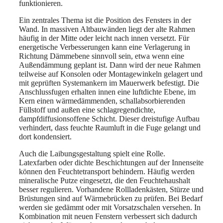
funktionieren.
Ein zentrales Thema ist die Position des Fensters in der
Wand. In massiven Altbauwänden liegt der alte Rahmen
häufig in der Mitte oder leicht nach innen versetzt. Für
energetische Verbesserungen kann eine Verlagerung in
Richtung Dämmebene sinnvoll sein, etwa wenn eine
Außendämmung geplant ist. Dann wird der neue Rahmen
teilweise auf Konsolen oder Montagewinkeln gelagert und
mit geprüften Systemankern im Mauerwerk befestigt. Die
Anschlussfugen erhalten innen eine luftdichte Ebene, im
Kern einen wärmedämmenden, schallabsorbierenden
Füllstoff und außen eine schlagregendichte,
dampfdiffusionsoffene Schicht. Dieser dreistufige Aufbau
verhindert, dass feuchte Raumluft in die Fuge gelangt und
dort kondensiert.
Auch die Laibungsgestaltung spielt eine Rolle.
Latexfarben oder dichte Beschichtungen auf der Innenseite
können den Feuchtetransport behindern. Häufig werden
mineralische Putze eingesetzt, die den Feuchtehaushalt
besser regulieren. Vorhandene Rollladenkästen, Stürze und
Brüstungen sind auf Wärmebrücken zu prüfen. Bei Bedarf
werden sie gedämmt oder mit Vorsatzschalen versehen. In
Kombination mit neuen Fenstern verbessert sich dadurch