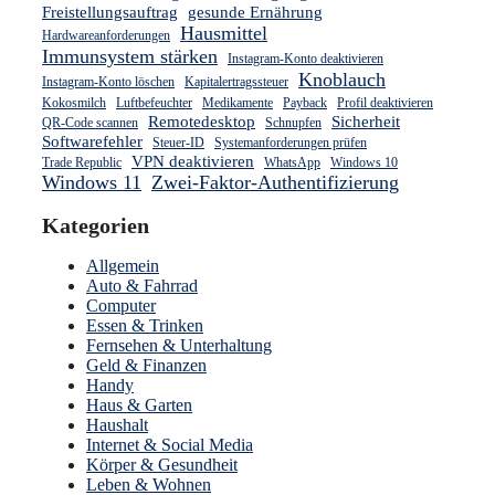
Freistellungsauftrag
gesunde Ernährung
Hausmittel
Hardwareanforderungen
Immunsystem stärken
Instagram-Konto deaktivieren
Knoblauch
Instagram-Konto löschen
Kapitalertragssteuer
Kokosmilch
Luftbefeuchter
Medikamente
Payback
Profil deaktivieren
Remotedesktop
Sicherheit
QR-Code scannen
Schnupfen
Softwarefehler
Steuer-ID
Systemanforderungen prüfen
VPN deaktivieren
Trade Republic
WhatsApp
Windows 10
Windows 11
Zwei-Faktor-Authentifizierung
Kategorien
Allgemein
Auto & Fahrrad
Computer
Essen & Trinken
Fernsehen & Unterhaltung
Geld & Finanzen
Handy
Haus & Garten
Haushalt
Internet & Social Media
Körper & Gesundheit
Leben & Wohnen