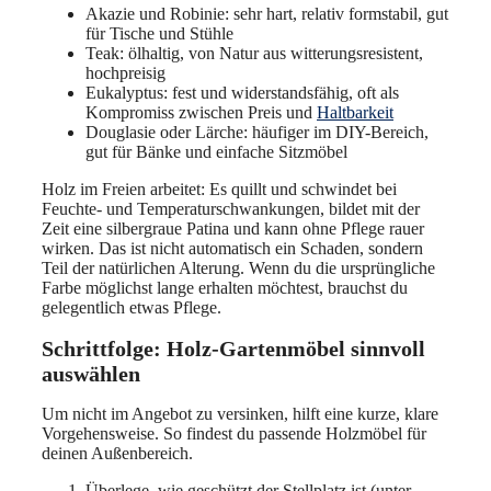
Akazie und Robinie: sehr hart, relativ formstabil, gut
für Tische und Stühle
Teak: ölhaltig, von Natur aus witterungsresistent,
hochpreisig
Eukalyptus: fest und widerstandsfähig, oft als
Kompromiss zwischen Preis und
Haltbarkeit
Douglasie oder Lärche: häufiger im DIY-Bereich,
gut für Bänke und einfache Sitzmöbel
Holz im Freien arbeitet: Es quillt und schwindet bei
Feuchte- und Temperaturschwankungen, bildet mit der
Zeit eine silbergraue Patina und kann ohne Pflege rauer
wirken. Das ist nicht automatisch ein Schaden, sondern
Teil der natürlichen Alterung. Wenn du die ursprüngliche
Farbe möglichst lange erhalten möchtest, brauchst du
gelegentlich etwas Pflege.
Schrittfolge: Holz-Gartenmöbel sinnvoll
auswählen
Um nicht im Angebot zu versinken, hilft eine kurze, klare
Vorgehensweise. So findest du passende Holzmöbel für
deinen Außenbereich.
Überlege, wie geschützt der Stellplatz ist (unter