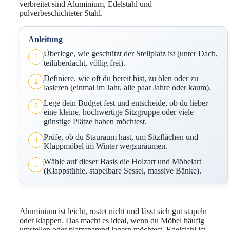
verbreitet sind Aluminium, Edelstahl und
pulverbeschichteter Stahl.
Anleitung
Überlege, wie geschützt der Stellplatz ist (unter Dach,
1
teilüberdacht, völlig frei).
Definiere, wie oft du bereit bist, zu ölen oder zu
2
lasieren (einmal im Jahr, alle paar Jahre oder kaum).
Lege dein Budget fest und entscheide, ob du lieber
3
eine kleine, hochwertige Sitzgruppe oder viele
günstige Plätze haben möchtest.
Prüfe, ob du Stauraum hast, um Sitzflächen und
4
Klappmöbel im Winter wegzuräumen.
Wähle auf dieser Basis die Holzart und Möbelart
5
(Klappstühle, stapelbare Sessel, massive Bänke).
Aluminium ist leicht, rostet nicht und lässt sich gut stapeln
oder klappen. Das macht es ideal, wenn du Möbel häufig
umstellen oder platzsparend lagern möchtest. Edelstahl ist