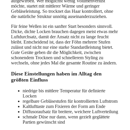
aufgewirbelt. Wer möglichst wenig Volumenverlust
möchte, startet mit mittlerer Wärme und geringer
Gebläseleistung. So trocknet das Haar kontrolliert, ohne
die natürliche Struktur unnötig auseinanderzuziehen.
Für feine Wellen ist ein sanfter Start besonders sinnvoll.
Dicke, dichte Locken brauchen dagegen meist etwas mehr
Luftdurchsatz, damit der Ansatz nicht zu lange feucht
bleibt. Entscheidend ist, dass der Föhn mehrere Stufen
zulässt und nicht nur eine starke Standardleistung bietet.
Gute Geräte geben dir die Möglichkeit, zwischen
schonendem Trocknen und schnellerem Styling zu
wechseln, ohne jedes Mal die gesamte Routine zu ändern.
Diese Einstellungen haben im Alltag den
größten Einfluss
niedrige bis mittlere Temperatur für definierte
Locken
regelbare Gebläsestufen für kontrollierten Luftstrom
Kaltlufttaste zum Fixieren der Form am Ende
Diffusoraufsatz für breitere, weichere Luftverteilung
schmale Düse nur dann, wenn gezielt geglättete
Partien gewünscht sind