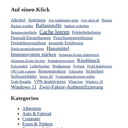
Auf einen Klick
Alkohol
Anleitung
App funktioniert nicht
App stürzt ab
Backup
Ballaststoffe
Backup erstellen
banking sicherheit
Cache leeren
Fehlerbehebung
Benutzeroberfläche
Firewall-Einstellungen
Forschungsergebnisse
Freistellungsauftrag
gesunde Ernährung
Hausmittel
Hardwareanforderungen
Immunsystem stärken
Instagram-Konto deaktivieren
Knoblauch
Instagram-Konto löschen
Kapitalertragssteuer
Kokosmilch
Luftbefeuchter
Medikamente
Payback
Profil deaktivieren
Remotedesktop
Sicherheit
QR-Code scannen
Schnupfen
Softwarefehler
Steuer-ID
Systemanforderungen prüfen
VPN deaktivieren
Trade Republic
WhatsApp
Windows 10
Windows 11
Zwei-Faktor-Authentifizierung
Kategorien
Allgemein
Auto & Fahrrad
Computer
Essen & Trinken