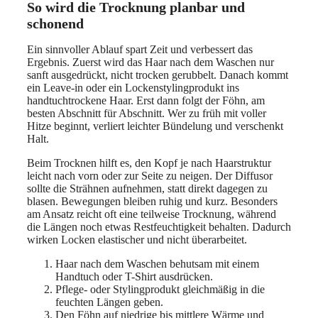
So wird die Trocknung planbar und
schonend
Ein sinnvoller Ablauf spart Zeit und verbessert das
Ergebnis. Zuerst wird das Haar nach dem Waschen nur
sanft ausgedrückt, nicht trocken gerubbelt. Danach kommt
ein Leave-in oder ein Lockenstylingprodukt ins
handtuchtrockene Haar. Erst dann folgt der Föhn, am
besten Abschnitt für Abschnitt. Wer zu früh mit voller
Hitze beginnt, verliert leichter Bündelung und verschenkt
Halt.
Beim Trocknen hilft es, den Kopf je nach Haarstruktur
leicht nach vorn oder zur Seite zu neigen. Der Diffusor
sollte die Strähnen aufnehmen, statt direkt dagegen zu
blasen. Bewegungen bleiben ruhig und kurz. Besonders
am Ansatz reicht oft eine teilweise Trocknung, während
die Längen noch etwas Restfeuchtigkeit behalten. Dadurch
wirken Locken elastischer und nicht überarbeitet.
Haar nach dem Waschen behutsam mit einem
Handtuch oder T-Shirt ausdrücken.
Pflege- oder Stylingprodukt gleichmäßig in die
feuchten Längen geben.
Den Föhn auf niedrige bis mittlere Wärme und