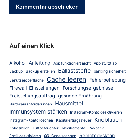
Auf einen Klick
Alkohol
Anleitung
App funktioniert nicht
App stürzt ab
Ballaststoffe
Backup
Backup erstellen
banking sicherheit
Cache leeren
Fehlerbehebung
Benutzeroberfläche
Firewall-Einstellungen
Forschungsergebnisse
Freistellungsauftrag
gesunde Ernährung
Hausmittel
Hardwareanforderungen
Immunsystem stärken
Instagram-Konto deaktivieren
Knoblauch
Instagram-Konto löschen
Kapitalertragssteuer
Kokosmilch
Luftbefeuchter
Medikamente
Payback
Remotedesktop
Profil deaktivieren
QR-Code scannen