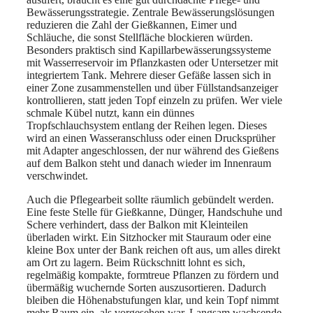
Bewässerungsstrategie. Zentrale Bewässerungslösungen
reduzieren die Zahl der Gießkannen, Eimer und
Schläuche, die sonst Stellfläche blockieren würden.
Besonders praktisch sind Kapillarbewässerungssysteme
mit Wasserreservoir im Pflanzkasten oder Untersetzer mit
integriertem Tank. Mehrere dieser Gefäße lassen sich in
einer Zone zusammenstellen und über Füllstandsanzeiger
kontrollieren, statt jeden Topf einzeln zu prüfen. Wer viele
schmale Kübel nutzt, kann ein dünnes
Tropfschlauchsystem entlang der Reihen legen. Dieses
wird an einen Wasseranschluss oder einen Drucksprüher
mit Adapter angeschlossen, der nur während des Gießens
auf dem Balkon steht und danach wieder im Innenraum
verschwindet.
Auch die Pflegearbeit sollte räumlich gebündelt werden.
Eine feste Stelle für Gießkanne, Dünger, Handschuhe und
Schere verhindert, dass der Balkon mit Kleinteilen
überladen wirkt. Ein Sitzhocker mit Stauraum oder eine
kleine Box unter der Bank reichen oft aus, um alles direkt
am Ort zu lagern. Beim Rückschnitt lohnt es sich,
regelmäßig kompakte, formtreue Pflanzen zu fördern und
übermäßig wuchernde Sorten auszusortieren. Dadurch
bleiben die Höhenabstufungen klar, und kein Topf nimmt
mehr Raum ein, als vorgesehen war. Langsam wachsende