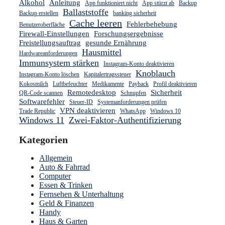
Alkohol
Anleitung
App funktioniert nicht
App stürzt ab
Backup
Ballaststoffe
Backup erstellen
banking sicherheit
Cache leeren
Fehlerbehebung
Benutzeroberfläche
Firewall-Einstellungen
Forschungsergebnisse
Freistellungsauftrag
gesunde Ernährung
Hausmittel
Hardwareanforderungen
Immunsystem stärken
Instagram-Konto deaktivieren
Knoblauch
Instagram-Konto löschen
Kapitalertragssteuer
Kokosmilch
Luftbefeuchter
Medikamente
Payback
Profil deaktivieren
Remotedesktop
Sicherheit
QR-Code scannen
Schnupfen
Softwarefehler
Steuer-ID
Systemanforderungen prüfen
VPN deaktivieren
Trade Republic
WhatsApp
Windows 10
Windows 11
Zwei-Faktor-Authentifizierung
Kategorien
Allgemein
Auto & Fahrrad
Computer
Essen & Trinken
Fernsehen & Unterhaltung
Geld & Finanzen
Handy
Haus & Garten