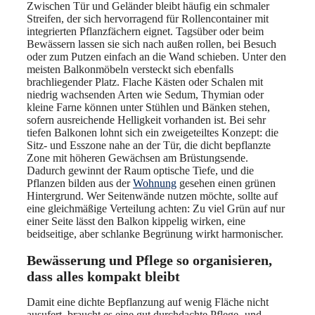
Zwischen Tür und Geländer bleibt häufig ein schmaler
Streifen, der sich hervorragend für Rollencontainer mit
integrierten Pflanzfächern eignet. Tagsüber oder beim
Bewässern lassen sie sich nach außen rollen, bei Besuch
oder zum Putzen einfach an die Wand schieben. Unter den
meisten Balkonmöbeln versteckt sich ebenfalls
brachliegender Platz. Flache Kästen oder Schalen mit
niedrig wachsenden Arten wie Sedum, Thymian oder
kleine Farne können unter Stühlen und Bänken stehen,
sofern ausreichende Helligkeit vorhanden ist. Bei sehr
tiefen Balkonen lohnt sich ein zweigeteiltes Konzept: die
Sitz- und Esszone nahe an der Tür, die dicht bepflanzte
Zone mit höheren Gewächsen am Brüstungsende.
Dadurch gewinnt der Raum optische Tiefe, und die
Pflanzen bilden aus der
Wohnung
gesehen einen grünen
Hintergrund. Wer Seitenwände nutzen möchte, sollte auf
eine gleichmäßige Verteilung achten: Zu viel Grün auf nur
einer Seite lässt den Balkon kippelig wirken, eine
beidseitige, aber schlanke Begrünung wirkt harmonischer.
Bewässerung und Pflege so organisieren,
dass alles kompakt bleibt
Damit eine dichte Bepflanzung auf wenig Fläche nicht
ausufert, braucht es eine gut durchdachte Pflege- und