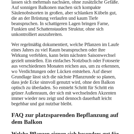
lassen sich mehrmals nachsäen, ohne zusätzliche Gefäße.
Auf sonnigen Balkonen machen sich kompakte
Säulenobstsorten in großen, aber schlanken Kübeln gut,
die an der Brüstung verlaufen und kaum Tiefe
beanspruchen. In schattigeren Lagen bringen Farne,
Funkien und Schattenstauden Struktur, ohne sich
unkontrolliert auszubreiten.
Wer regelmäßig dokumentiert, welche Pflanzen im Laufe
eines Jahres zu viel Raum beanspruchen oder ihre
Wirkung verfehlen, kann beim nächsten Saisonwechsel
gezielt umstellen. Ein einfaches Notizbuch oder Fotoserie
aus verschiedenen Monaten reichen aus, um zu erkennen,
wo Verdichtungen oder Lücken entstehen. Auf dieser
Grundlage lässt sich die nächste Pflanzrunde so planen,
dass jede Ecke sinnvoll genutzt wird, ohne den Balkon
optisch zu überladen. So entsteht Schritt für Schritt ein
grüner Außenraum, der sich mit wechselnden Akzenten
immer wieder neu zeigt und dennoch dauerhaft leicht
begehbar und gut nutzbar bleibt.
FAQ zur platzsparenden Bepflanzung auf
dem Balkon
Welche Pflanzen eignen sich besonders gut für