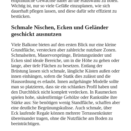
empfindliche Gewächse näher an die Hauswand zu holen.
Wichtig ist, nur so viele Gefäße einzuplanen, wie sich
dauerhaft pflegen lassen, und diese dafür sehr effizient zu
bestücken.
Schmale Nischen, Ecken und Geländer
geschickt ausnutzen
Viele Balkone bieten auf den ersten Blick nur eine kleine
Grundfläche, verstecken aber zahlreiche nutzbare Zonen.
Schmalseiten, Mauervorsprünge, Brüstungsränder und
Ecken sind ideale Bereiche, um in die Höhe zu gehen oder
lange, aber tiefe Flächen zu besetzen. Entlang der
Brüstung lassen sich schmale, längliche Kästen außen oder
innen einhängen, sofern die Statik dies zulässt und die
Hausordnung es erlaubt. Innen aufgehängte Modelle sollte
man so platzieren, dass sie ein schlankes Profil haben und
den Durchblick nicht komplett verdecken. In Raumecken
spielen hohe, säulenförmige Gehölze oder Rankstäbe ihre
Stärke aus: Sie benötigen wenig Standfläche, schaffen aber
eine deutliche Begrünungskulisse. Auch schmale, über
Eck laufende Regale können mehrere Terrassenkräuter
übereinander tragen, ohne die Nutzfläche am Boden zu
beeinträchtigen.