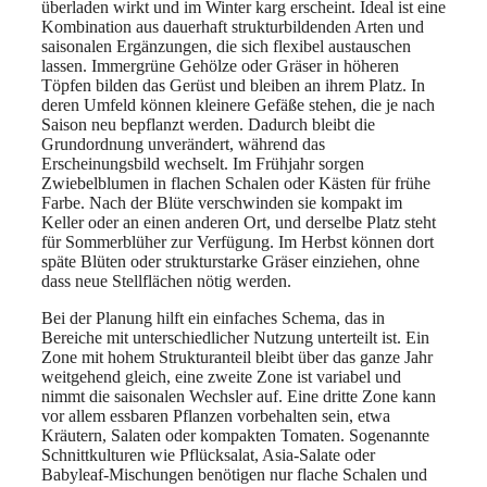
überladen wirkt und im Winter karg erscheint. Ideal ist eine
Kombination aus dauerhaft strukturbildenden Arten und
saisonalen Ergänzungen, die sich flexibel austauschen
lassen. Immergrüne Gehölze oder Gräser in höheren
Töpfen bilden das Gerüst und bleiben an ihrem Platz. In
deren Umfeld können kleinere Gefäße stehen, die je nach
Saison neu bepflanzt werden. Dadurch bleibt die
Grundordnung unverändert, während das
Erscheinungsbild wechselt. Im Frühjahr sorgen
Zwiebelblumen in flachen Schalen oder Kästen für frühe
Farbe. Nach der Blüte verschwinden sie kompakt im
Keller oder an einen anderen Ort, und derselbe Platz steht
für Sommerblüher zur Verfügung. Im Herbst können dort
späte Blüten oder strukturstarke Gräser einziehen, ohne
dass neue Stellflächen nötig werden.
Bei der Planung hilft ein einfaches Schema, das in
Bereiche mit unterschiedlicher Nutzung unterteilt ist. Ein
Zone mit hohem Strukturanteil bleibt über das ganze Jahr
weitgehend gleich, eine zweite Zone ist variabel und
nimmt die saisonalen Wechsler auf. Eine dritte Zone kann
vor allem essbaren Pflanzen vorbehalten sein, etwa
Kräutern, Salaten oder kompakten Tomaten. Sogenannte
Schnittkulturen wie Pflücksalat, Asia-Salate oder
Babyleaf-Mischungen benötigen nur flache Schalen und