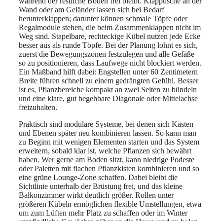
während der restliche Boden frei bleibt. Klapptische an der
Wand oder am Geländer lassen sich bei Bedarf
herunterklappen; darunter können schmale Töpfe oder
Regalmodule stehen, die beim Zusammenklappen nicht im
Weg sind. Stapelbare, rechteckige Kübel nutzen jede Ecke
besser aus als runde Töpfe. Bei der Planung lohnt es sich,
zuerst die Bewegungszonen festzulegen und alle Gefäße
so zu positionieren, dass Laufwege nicht blockiert werden.
Ein Maßband hilft dabei: Engstellen unter 60 Zentimetern
Breite führen schnell zu einem gedrängten Gefühl. Besser
ist es, Pflanzbereiche kompakt an zwei Seiten zu bündeln
und eine klare, gut begehbare Diagonale oder Mittelachse
freizuhalten.
Praktisch sind modulare Systeme, bei denen sich Kästen
und Ebenen später neu kombinieren lassen. So kann man
zu Beginn mit wenigen Elementen starten und das System
erweitern, sobald klar ist, welche Pflanzen sich bewährt
haben. Wer gerne am Boden sitzt, kann niedrige Podeste
oder Paletten mit flachen Pflanzkisten kombinieren und so
eine grüne Lounge-Zone schaffen. Dabei bleibt die
Sichtlinie unterhalb der Brüstung frei, und das kleine
Balkonzimmer wirkt deutlich größer. Rollen unter
größeren Kübeln ermöglichen flexible Umstellungen, etwa
um zum Lüften mehr Platz zu schaffen oder im Winter