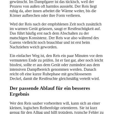
gewünscht. Im Dampfgarer ist das tückisch, weil der
Prozess von außen oft harmlos aussieht. Der Reis liegt
ruhig da, aber innen arbeitet die Wärme weiter, bis die
Körner aufbrechen oder ihre Form verlieren.
Wird der Reis nach der empfohlenen Zeit noch zusätzlich
im warmen Gerät gelassen, saugt er Restfeuchtigkeit auf.
Das führt häufig erst nach dem Abschalten zu der
matschigen Konsistenz. Der Reis war also während des
Garens vielleicht noch brauchbar und ist erst beim
Nachziehen weich geworden.
Ein einfacher Weg ist, den Reis ein paar Minuten vor dem
vermuteten Ende zu prüfen. Ist er fast gar, aber noch leicht
bissfest, sollte er aus dem Gerät oder zumindest aus dem
intensiven Dampfbereich genommen werden. Danach
reicht oft eine kurze Ruhephase mit geschlossenem
Deckel, damit die Restfeuchte gleichmäßig verteilt wird.
Der passende Ablauf für ein besseres
Ergebnis
Wer den Reis sauber vorbereiten will, kann sich an einer
kleinen, logischen Reihenfolge orientieren. Sie ist kurz
genug für den Alltag und hilft trotzdem, typische Fehler zu