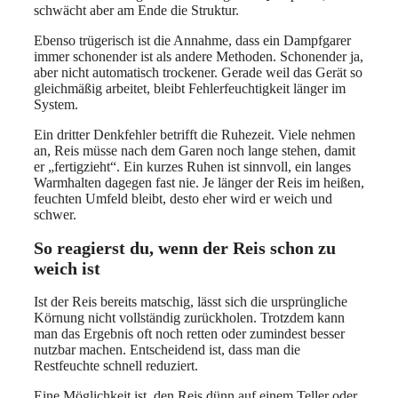
schwächt aber am Ende die Struktur.
Ebenso trügerisch ist die Annahme, dass ein Dampfgarer
immer schonender ist als andere Methoden. Schonender ja,
aber nicht automatisch trockener. Gerade weil das Gerät so
gleichmäßig arbeitet, bleibt Fehlerfeuchtigkeit länger im
System.
Ein dritter Denkfehler betrifft die Ruhezeit. Viele nehmen
an, Reis müsse nach dem Garen noch lange stehen, damit
er „fertigzieht“. Ein kurzes Ruhen ist sinnvoll, ein langes
Warmhalten dagegen fast nie. Je länger der Reis im heißen,
feuchten Umfeld bleibt, desto eher wird er weich und
schwer.
So reagierst du, wenn der Reis schon zu
weich ist
Ist der Reis bereits matschig, lässt sich die ursprüngliche
Körnung nicht vollständig zurückholen. Trotzdem kann
man das Ergebnis oft noch retten oder zumindest besser
nutzbar machen. Entscheidend ist, dass man die
Restfeuchte schnell reduziert.
Eine Möglichkeit ist, den Reis dünn auf einem Teller oder