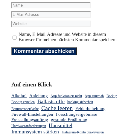
Name
E-
Mail-
Website
Adresse
Name, E-Mail-Adresse und Website in diesem
Browser für meinen nächsten Kommentar speichern.
Auf einen Klick
Alkohol
Anleitung
App funktioniert nicht
App stürzt ab
Backup
Ballaststoffe
Backup erstellen
banking sicherheit
Cache leeren
Fehlerbehebung
Benutzeroberfläche
Firewall-Einstellungen
Forschungsergebnisse
Freistellungsauftrag
gesunde Ernährung
Hausmittel
Hardwareanforderungen
Immunsystem stärken
Instagram-Konto deaktivieren