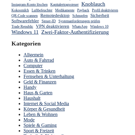
Knoblauch
Instagram-Konto löschen
Kapitalertragssteuer
Kokosmilch
Luftbefeuchter
Medikamente
Payback
Profil deaktivieren
Remotedesktop
Sicherheit
QR-Code scannen
Schnupfen
Softwarefehler
Steuer-ID
Systemanforderungen prüfen
VPN deaktivieren
Trade Republic
WhatsApp
Windows 10
Windows 11
Zwei-Faktor-Authentifizierung
Kategorien
Allgemein
Auto & Fahrrad
Computer
Essen & Trinken
Fernsehen & Unterhaltung
Geld & Finanzen
Handy
Haus & Garten
Haushalt
Internet & Social Media
Körper & Gesundheit
Leben & Wohnen
Mode
Spiele & Gaming
Sport & Freizeit