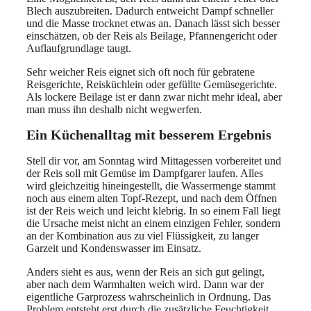
Blech auszubreiten. Dadurch entweicht Dampf schneller
und die Masse trocknet etwas an. Danach lässt sich besser
einschätzen, ob der Reis als Beilage, Pfannengericht oder
Auflaufgrundlage taugt.
Sehr weicher Reis eignet sich oft noch für gebratene
Reisgerichte, Reisküchlein oder gefüllte Gemüsegerichte.
Als lockere Beilage ist er dann zwar nicht mehr ideal, aber
man muss ihn deshalb nicht wegwerfen.
Ein Küchenalltag mit besserem Ergebnis
Stell dir vor, am Sonntag wird Mittagessen vorbereitet und
der Reis soll mit Gemüse im Dampfgarer laufen. Alles
wird gleichzeitig hineingestellt, die Wassermenge stammt
noch aus einem alten Topf-Rezept, und nach dem Öffnen
ist der Reis weich und leicht klebrig. In so einem Fall liegt
die Ursache meist nicht an einem einzigen Fehler, sondern
an der Kombination aus zu viel Flüssigkeit, zu langer
Garzeit und Kondenswasser im Einsatz.
Anders sieht es aus, wenn der Reis an sich gut gelingt,
aber nach dem Warmhalten weich wird. Dann war der
eigentliche Garprozess wahrscheinlich in Ordnung. Das
Problem entsteht erst durch die zusätzliche Feuchtigkeit