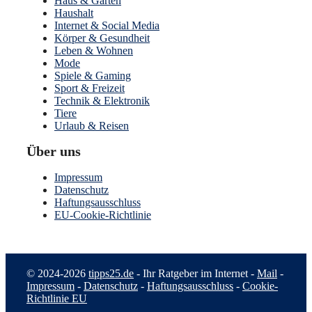
Haus & Garten
Haushalt
Internet & Social Media
Körper & Gesundheit
Leben & Wohnen
Mode
Spiele & Gaming
Sport & Freizeit
Technik & Elektronik
Tiere
Urlaub & Reisen
Über uns
Impressum
Datenschutz
Haftungsausschluss
EU-Cookie-Richtlinie
© 2024-2026
tipps25.de
- Ihr Ratgeber im Internet -
Mail
-
Impressum
-
Datenschutz
-
Haftungsausschluss
-
Cookie-
Richtlinie EU