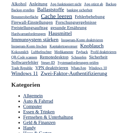
Alkohol
Anleitung
App funktioniert nicht
App stürzt ab
Backup
Ballaststoffe
Backup erstellen
banking sicherheit
Cache leeren
Fehlerbehebung
Benutzeroberfläche
Firewall-Einstellungen
Forschungsergebnisse
Freistellungsauftrag
gesunde Ernährung
Hausmittel
Hardwareanforderungen
Immunsystem stärken
Instagram-Konto deaktivieren
Knoblauch
Instagram-Konto löschen
Kapitalertragssteuer
Kokosmilch
Luftbefeuchter
Medikamente
Payback
Profil deaktivieren
Remotedesktop
Sicherheit
QR-Code scannen
Schnupfen
Softwarefehler
Steuer-ID
Systemanforderungen prüfen
VPN deaktivieren
Trade Republic
WhatsApp
Windows 10
Windows 11
Zwei-Faktor-Authentifizierung
Kategorien
Allgemein
Auto & Fahrrad
Computer
Essen & Trinken
Fernsehen & Unterhaltung
Geld & Finanzen
Handy