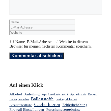
Name
E-
Mail-
Website
Adresse
Name, E-Mail-Adresse und Website in diesem
Browser für meinen nächsten Kommentar speichern.
Auf einen Klick
Alkohol
Anleitung
App funktioniert nicht
App stürzt ab
Backup
Ballaststoffe
Backup erstellen
banking sicherheit
Cache leeren
Fehlerbehebung
Benutzeroberfläche
Firewall-Einstellungen
Forschungsergebnisse