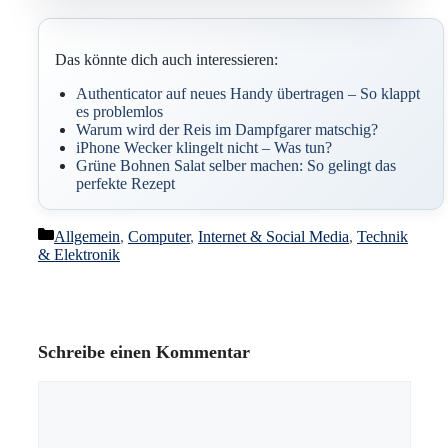
Das könnte dich auch interessieren:
Authenticator auf neues Handy übertragen – So klappt
es problemlos
Warum wird der Reis im Dampfgarer matschig?
iPhone Wecker klingelt nicht – Was tun?
Grüne Bohnen Salat selber machen: So gelingt das
perfekte Rezept
Kategorien
Allgemein
,
Computer
,
Internet & Social Media
,
Technik
& Elektronik
Schreibe einen Kommentar
Kommentar