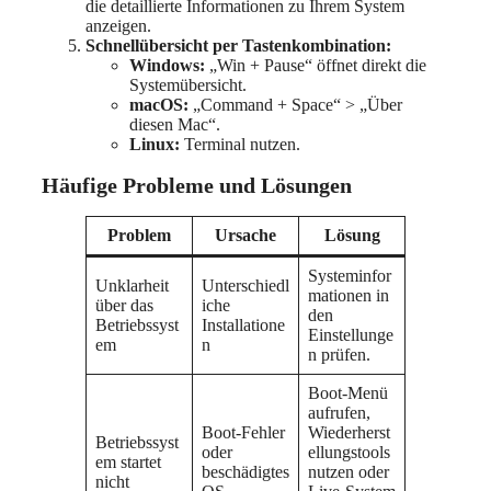
die detaillierte Informationen zu Ihrem System
anzeigen.
Schnellübersicht per Tastenkombination:
Windows:
„Win + Pause“ öffnet direkt die
Systemübersicht.
macOS:
„Command + Space“ > „Über
diesen Mac“.
Linux:
Terminal nutzen.
Häufige Probleme und Lösungen
Problem
Ursache
Lösung
Systeminfor
Unklarheit
Unterschiedl
mationen in
über das
iche
den
Betriebssyst
Installatione
Einstellunge
em
n
n prüfen.
Boot-Menü
aufrufen,
Boot-Fehler
Wiederherst
Betriebssyst
oder
ellungstools
em startet
beschädigtes
nutzen oder
nicht