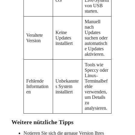
OS
Live-System
von USB
starten.
Manuell
nach
Keine
Updates
Veraltete
Updates
suchen oder
Version
installiert
automatisch
e Updates
aktivieren.
Tools wie
Speccy oder
Linux-
Fehlende
Unbekannte
Terminalbef
Information
s System
ehle
en
installiert
verwenden,
um Details
zu
analysieren.
Weitere nützliche Tipps
Notieren Sie sich die genaue Version Ihres