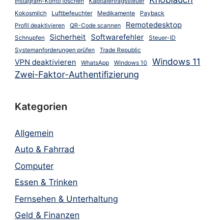
Instagram-Konto löschen
Kapitalertragssteuer
Kokosmilch
Luftbefeuchter
Medikamente
Payback
Remotedesktop
Profil deaktivieren
QR-Code scannen
Sicherheit
Softwarefehler
Schnupfen
Steuer-ID
Systemanforderungen prüfen
Trade Republic
Windows 11
VPN deaktivieren
WhatsApp
Windows 10
Zwei-Faktor-Authentifizierung
Kategorien
Allgemein
Auto & Fahrrad
Computer
Essen & Trinken
Fernsehen & Unterhaltung
Geld & Finanzen