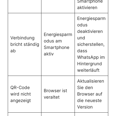
Smartphone
aktivieren
Energiesparm
odus
deaktivieren
Energiesparm
Verbindung
und
odus am
bricht ständig
sicherstellen,
Smartphone
ab
dass
aktiv
WhatsApp im
Hintergrund
weiterläuft
Aktualisieren
QR-Code
Sie den
Browser ist
wird nicht
Browser auf
veraltet
angezeigt
die neueste
Version