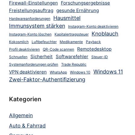
Firewall-Einstellungen
Forschungsergebnisse
Freistellungsauftrag
gesunde Ernährung
Hausmittel
Hardwareanforderungen
Immunsystem stärken
Instagram-Konto deaktivieren
Knoblauch
Instagram-Konto löschen
Kapitalertragssteuer
Kokosmilch
Luftbefeuchter
Medikamente
Payback
Remotedesktop
Profil deaktivieren
QR-Code scannen
Sicherheit
Softwarefehler
Schnupfen
Steuer-ID
Systemanforderungen prüfen
Trade Republic
Windows 11
VPN deaktivieren
WhatsApp
Windows 10
Zwei-Faktor-Authentifizierung
Kategorien
Allgemein
Auto & Fahrrad