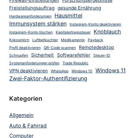
Firewall-Einstellungen
Forschungsergebnisse
Freistellungsauftrag
gesunde Ernährung
Hausmittel
Hardwareanforderungen
Immunsystem stärken
Instagram-Konto deaktivieren
Knoblauch
Instagram-Konto löschen
Kapitalertragssteuer
Kokosmilch
Luftbefeuchter
Medikamente
Payback
Remotedesktop
Profil deaktivieren
QR-Code scannen
Sicherheit
Softwarefehler
Schnupfen
Steuer-ID
Systemanforderungen prüfen
Trade Republic
Windows 11
VPN deaktivieren
WhatsApp
Windows 10
Zwei-Faktor-Authentifizierung
Kategorien
Allgemein
Auto & Fahrrad
Computer