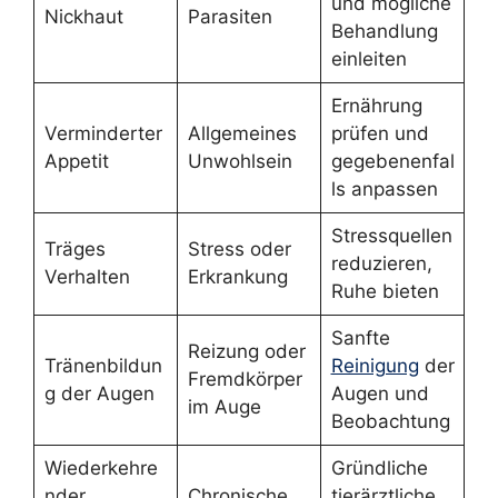
und mögliche
Nickhaut
Parasiten
Behandlung
einleiten
Ernährung
Verminderter
Allgemeines
prüfen und
Appetit
Unwohlsein
gegebenenfal
ls anpassen
Stressquellen
Träges
Stress oder
reduzieren,
Verhalten
Erkrankung
Ruhe bieten
Sanfte
Reizung oder
Tränenbildun
Reinigung
der
Fremdkörper
g der Augen
Augen und
im Auge
Beobachtung
Wiederkehre
Gründliche
nder
Chronische
tierärztliche