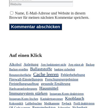
Adresse
Name, E-Mail-Adresse und Website in diesem
Browser für meinen nächsten Kommentar speichern.
Auf einen Klick
Alkohol
Anleitung
App funktioniert nicht
App stürzt ab
Backup
Ballaststoffe
Backup erstellen
banking sicherheit
Cache leeren
Fehlerbehebung
Benutzeroberfläche
Firewall-Einstellungen
Forschungsergebnisse
Freistellungsauftrag
gesunde Ernährung
Hausmittel
Hardwareanforderungen
Immunsystem stärken
Instagram-Konto deaktivieren
Knoblauch
Instagram-Konto löschen
Kapitalertragssteuer
Kokosmilch
Luftbefeuchter
Medikamente
Payback
Profil deaktivieren
Remotedesktop
Sicherheit
QR-Code scannen
Schnupfen