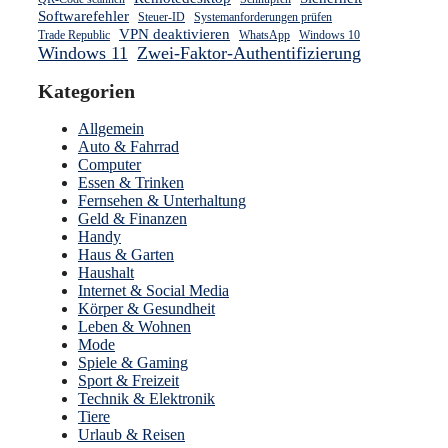
Softwarefehler
Steuer-ID
Systemanforderungen prüfen
VPN deaktivieren
Trade Republic
WhatsApp
Windows 10
Windows 11
Zwei-Faktor-Authentifizierung
Kategorien
Allgemein
Auto & Fahrrad
Computer
Essen & Trinken
Fernsehen & Unterhaltung
Geld & Finanzen
Handy
Haus & Garten
Haushalt
Internet & Social Media
Körper & Gesundheit
Leben & Wohnen
Mode
Spiele & Gaming
Sport & Freizeit
Technik & Elektronik
Tiere
Urlaub & Reisen