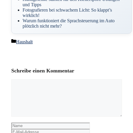
und Tipps
Fotografieren bei schwachem Licht: So klappt’s
wirklich!
Warum funktioniert die Sprachsteuerung im Auto
plötzlich nicht mehr?
Kategorien
Haushalt
Schreibe einen Kommentar
Kommentar
Name
E-
Mail-
Website