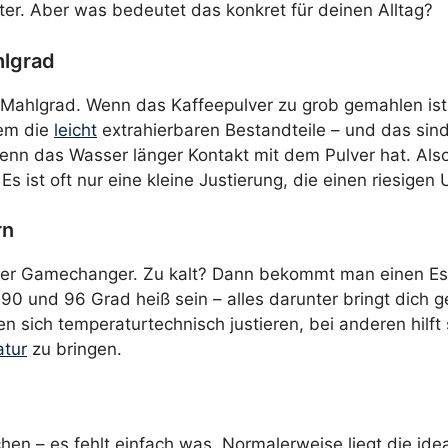
eiter. Aber was bedeutet das konkret für deinen Alltag?
hlgrad
der Mahlgrad. Wenn das Kaffeepulver zu grob gemahlen i
lem die
leicht
extrahierbaren Bestandteile – und das sind
n das Wasser länger Kontakt mit dem Pulver hat. Also:
 ist oft nur eine kleine Justierung, die einen riesigen
rn
echter Gamechanger. Zu kalt? Dann bekommt man einen Es
90 und 96 Grad heiß sein – alles darunter bringt dich 
sich temperaturtechnisch justieren, bei anderen hilft sc
tur
zu bringen.
uchen – es fehlt einfach was. Normalerweise liegt die id