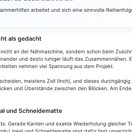
Klammerhilfen arbeitet und sich eine sinnvolle Reihenf
ht als gedacht
 nicht an der Nähmaschine, sondern schon beim Zuschne
feinander und desto ruhiger läuft das Zusammennähen. E
rbeiten nehmen viel Spannung aus dem Projekt.
tscheiden, meistens Zoll (Inch), und dieses durchgäng
ücken und Überstände zwischen den Blöcken. Am Ende sp
neal und Schneidematte
ekts. Gerade Kanten und exakte Wiederholung gleicher T
rk-Lineal und Schneidematte sind dafür fast unverzich