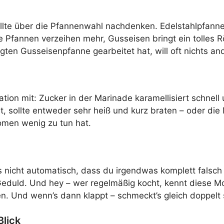
ollte über die Pfannenwahl nachdenken. Edelstahlpfanne
e Pfannen verzeihen mehr, Gusseisen bringt ein tolles R
egten Gusseisenpfanne gearbeitet hat, will oft nichts an
kation mit: Zucker in der Marinade karamellisiert schne
, sollte entweder sehr heiß und kurz braten – oder die
omen wenig zu tun hat.
s nicht automatisch, dass du irgendwas komplett falsch
 Geduld. Und hey – wer regelmäßig kocht, kennt diese Mo
 Und wenn’s dann klappt – schmeckt’s gleich doppelt s
Blick