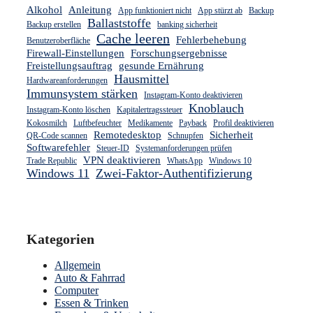
Alkohol
Anleitung
App funktioniert nicht
App stürzt ab
Backup
Ballaststoffe
Backup erstellen
banking sicherheit
Cache leeren
Fehlerbehebung
Benutzeroberfläche
Firewall-Einstellungen
Forschungsergebnisse
Freistellungsauftrag
gesunde Ernährung
Hausmittel
Hardwareanforderungen
Immunsystem stärken
Instagram-Konto deaktivieren
Knoblauch
Instagram-Konto löschen
Kapitalertragssteuer
Kokosmilch
Luftbefeuchter
Medikamente
Payback
Profil deaktivieren
Remotedesktop
Sicherheit
QR-Code scannen
Schnupfen
Softwarefehler
Steuer-ID
Systemanforderungen prüfen
VPN deaktivieren
Trade Republic
WhatsApp
Windows 10
Windows 11
Zwei-Faktor-Authentifizierung
Kategorien
Allgemein
Auto & Fahrrad
Computer
Essen & Trinken