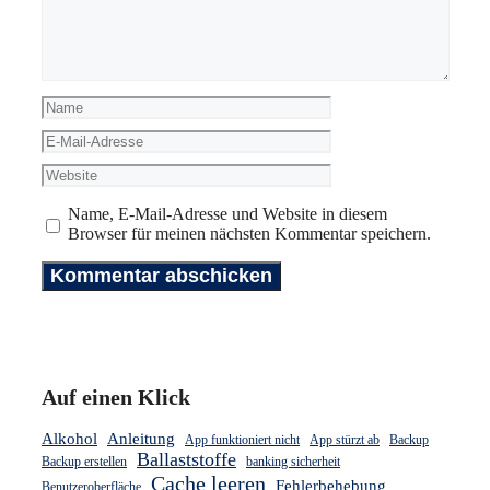
Name
E-
Mail-
Website
Adresse
Name, E-Mail-Adresse und Website in diesem
Browser für meinen nächsten Kommentar speichern.
Auf einen Klick
Alkohol
Anleitung
App funktioniert nicht
App stürzt ab
Backup
Ballaststoffe
Backup erstellen
banking sicherheit
Cache leeren
Fehlerbehebung
Benutzeroberfläche