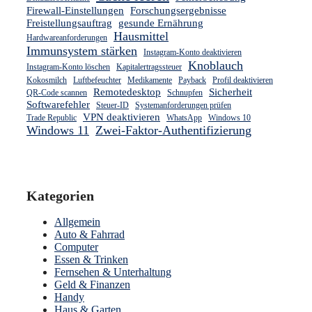
Firewall-Einstellungen
Forschungsergebnisse
Freistellungsauftrag
gesunde Ernährung
Hausmittel
Hardwareanforderungen
Immunsystem stärken
Instagram-Konto deaktivieren
Knoblauch
Instagram-Konto löschen
Kapitalertragssteuer
Kokosmilch
Luftbefeuchter
Medikamente
Payback
Profil deaktivieren
Remotedesktop
Sicherheit
QR-Code scannen
Schnupfen
Softwarefehler
Steuer-ID
Systemanforderungen prüfen
VPN deaktivieren
Trade Republic
WhatsApp
Windows 10
Windows 11
Zwei-Faktor-Authentifizierung
Kategorien
Allgemein
Auto & Fahrrad
Computer
Essen & Trinken
Fernsehen & Unterhaltung
Geld & Finanzen
Handy
Haus & Garten