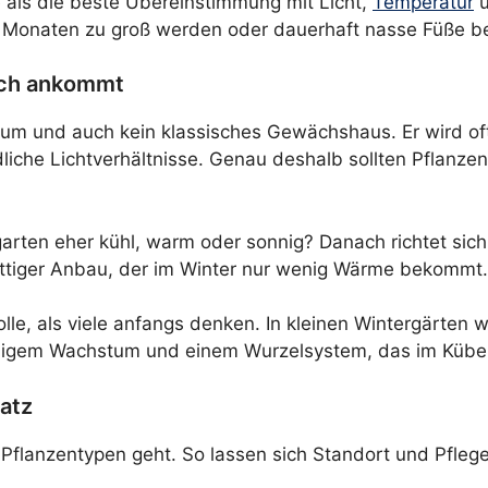
 als die beste Übereinstimmung mit Licht,
Temperatur
u
igen Monaten zu groß werden oder dauerhaft nasse Füße
lich ankommt
aum und auch kein klassisches Gewächshaus. Er wird oft
dliche Lichtverhältnisse. Genau deshalb sollten Pflan
rgarten eher kühl, warm oder sonnig? Danach richtet sic
attiger Anbau, der im Winter nur wenig Wärme bekommt.
lle, als viele anfangs denken. In kleinen Wintergärten 
uhigem Wachstum und einem Wurzelsystem, das im Kübel g
atz
flanzentypen geht. So lassen sich Standort und Pflege 