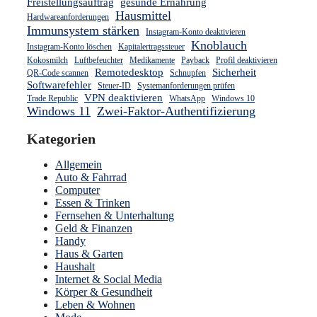
Freistellungsauftrag
gesunde Ernährung
Hausmittel
Hardwareanforderungen
Immunsystem stärken
Instagram-Konto deaktivieren
Knoblauch
Instagram-Konto löschen
Kapitalertragssteuer
Kokosmilch
Luftbefeuchter
Medikamente
Payback
Profil deaktivieren
Remotedesktop
Sicherheit
QR-Code scannen
Schnupfen
Softwarefehler
Steuer-ID
Systemanforderungen prüfen
VPN deaktivieren
Trade Republic
WhatsApp
Windows 10
Windows 11
Zwei-Faktor-Authentifizierung
Kategorien
Allgemein
Auto & Fahrrad
Computer
Essen & Trinken
Fernsehen & Unterhaltung
Geld & Finanzen
Handy
Haus & Garten
Haushalt
Internet & Social Media
Körper & Gesundheit
Leben & Wohnen