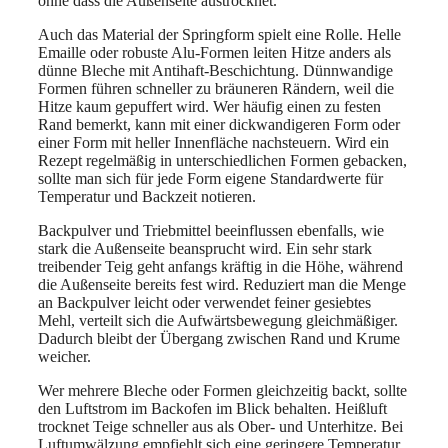
ohne dass die Außenseite austrocknet.
Auch das Material der Springform spielt eine Rolle. Helle
Emaille oder robuste Alu-Formen leiten Hitze anders als
dünne Bleche mit Antihaft-Beschichtung. Dünnwandige
Formen führen schneller zu bräuneren Rändern, weil die
Hitze kaum gepuffert wird. Wer häufig einen zu festen
Rand bemerkt, kann mit einer dickwandigeren Form oder
einer Form mit heller Innenfläche nachsteuern. Wird ein
Rezept regelmäßig in unterschiedlichen Formen gebacken,
sollte man sich für jede Form eigene Standardwerte für
Temperatur und Backzeit notieren.
Backpulver und Triebmittel beeinflussen ebenfalls, wie
stark die Außenseite beansprucht wird. Ein sehr stark
treibender Teig geht anfangs kräftig in die Höhe, während
die Außenseite bereits fest wird. Reduziert man die Menge
an Backpulver leicht oder verwendet feiner gesiebtes
Mehl, verteilt sich die Aufwärtsbewegung gleichmäßiger.
Dadurch bleibt der Übergang zwischen Rand und Krume
weicher.
Wer mehrere Bleche oder Formen gleichzeitig backt, sollte
den Luftstrom im Backofen im Blick behalten. Heißluft
trocknet Teige schneller aus als Ober- und Unterhitze. Bei
Luftumwälzung empfiehlt sich eine geringere Temperatur,