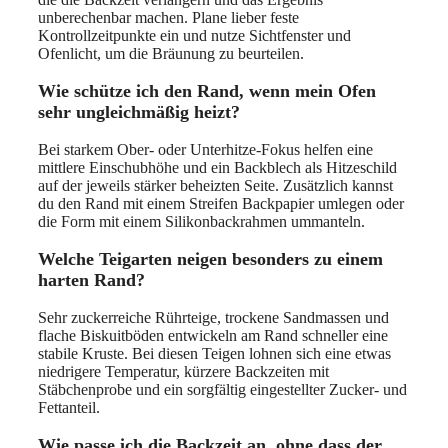
unberechenbar machen. Plane lieber feste
Kontrollzeitpunkte ein und nutze Sichtfenster und
Ofenlicht, um die Bräunung zu beurteilen.
Wie schütze ich den Rand, wenn mein Ofen
sehr ungleichmäßig heizt?
Bei starkem Ober- oder Unterhitze-Fokus helfen eine
mittlere Einschubhöhe und ein Backblech als Hitzeschild
auf der jeweils stärker beheizten Seite. Zusätzlich kannst
du den Rand mit einem Streifen Backpapier umlegen oder
die Form mit einem Silikonbackrahmen ummanteln.
Welche Teigarten neigen besonders zu einem
harten Rand?
Sehr zuckerreiche Rührteige, trockene Sandmassen und
flache Biskuitböden entwickeln am Rand schneller eine
stabile Kruste. Bei diesen Teigen lohnen sich eine etwas
niedrigere Temperatur, kürzere Backzeiten mit
Stäbchenprobe und ein sorgfältig eingestellter Zucker- und
Fettanteil.
Wie passe ich die Backzeit an, ohne dass der