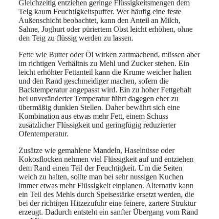
Gleichzeitig entziehen geringe Flüssigkeitsmengen dem
Teig kaum Feuchtigkeitspuffer. Wer häufig eine feste
Außenschicht beobachtet, kann den Anteil an Milch,
Sahne, Joghurt oder püriertem Obst leicht erhöhen, ohne
den Teig zu flüssig werden zu lassen.
Fette wie Butter oder Öl wirken zartmachend, müssen aber
im richtigen Verhältnis zu Mehl und Zucker stehen. Ein
leicht erhöhter Fettanteil kann die Krume weicher halten
und den Rand geschmeidiger machen, sofern die
Backtemperatur angepasst wird. Ein zu hoher Fettgehalt
bei unveränderter Temperatur führt dagegen eher zu
übermäßig dunklen Stellen. Daher bewährt sich eine
Kombination aus etwas mehr Fett, einem Schuss
zusätzlicher Flüssigkeit und geringfügig reduzierter
Ofentemperatur.
Zusätze wie gemahlene Mandeln, Haselnüsse oder
Kokosflocken nehmen viel Flüssigkeit auf und entziehen
dem Rand einen Teil der Feuchtigkeit. Um die Seiten
weich zu halten, sollte man bei sehr nussigen Kuchen
immer etwas mehr Flüssigkeit einplanen. Alternativ kann
ein Teil des Mehls durch Speisestärke ersetzt werden, die
bei der richtigen Hitzezufuhr eine feinere, zartere Struktur
erzeugt. Dadurch entsteht ein sanfter Übergang vom Rand