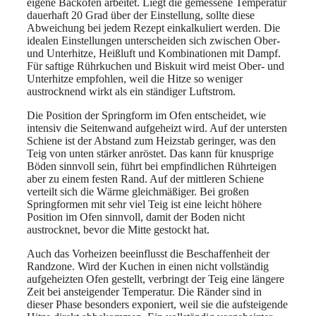
eigene Backofen arbeitet. Liegt die gemessene Temperatur
dauerhaft 20 Grad über der Einstellung, sollte diese
Abweichung bei jedem Rezept einkalkuliert werden. Die
idealen Einstellungen unterscheiden sich zwischen Ober-
und Unterhitze, Heißluft und Kombinationen mit Dampf.
Für saftige Rührkuchen und Biskuit wird meist Ober- und
Unterhitze empfohlen, weil die Hitze so weniger
austrocknend wirkt als ein ständiger Luftstrom.
Die Position der Springform im Ofen entscheidet, wie
intensiv die Seitenwand aufgeheizt wird. Auf der untersten
Schiene ist der Abstand zum Heizstab geringer, was den
Teig von unten stärker anröstet. Das kann für knusprige
Böden sinnvoll sein, führt bei empfindlichen Rührteigen
aber zu einem festen Rand. Auf der mittleren Schiene
verteilt sich die Wärme gleichmäßiger. Bei großen
Springformen mit sehr viel Teig ist eine leicht höhere
Position im Ofen sinnvoll, damit der Boden nicht
austrocknet, bevor die Mitte gestockt hat.
Auch das Vorheizen beeinflusst die Beschaffenheit der
Randzone. Wird der Kuchen in einen nicht vollständig
aufgeheizten Ofen gestellt, verbringt der Teig eine längere
Zeit bei ansteigender Temperatur. Die Ränder sind in
dieser Phase besonders exponiert, weil sie die aufsteigende