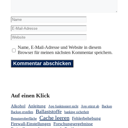
Name
E-
Mail-
Website
Adresse
Name, E-Mail-Adresse und Website in diesem
Browser für meinen nächsten Kommentar speichern.
Auf einen Klick
Alkohol
Anleitung
App funktioniert nicht
App stürzt ab
Backup
Ballaststoffe
Backup erstellen
banking sicherheit
Cache leeren
Fehlerbehebung
Benutzeroberfläche
Firewall-Einstellungen
Forschungsergebnisse